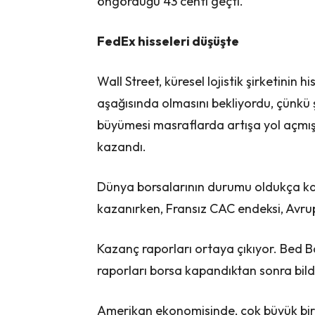
öngördüğü 43 centi geçti.
FedEx hisseleri düşüşte
Wall Street, küresel lojistik şirketinin
aşağısında olmasını bekliyordu, çünkü
büyümesi masraflarda artışa yol açmış
kazandı.
Dünya borsalarının durumu oldukça karı
kazanırken, Fransız CAC endeksi, Avru
Kazanç raporları ortaya çıkıyor. Bed 
raporları borsa kapandıktan sonra bildi
Amerikan ekonomisinde, çok büyük bir 