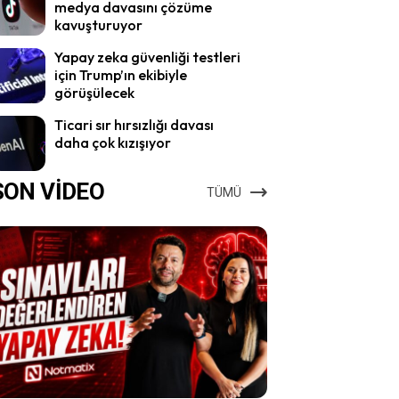
medya davasını çözüme
kavuşturuyor
Yapay zeka güvenliği testleri
için Trump’ın ekibiyle
görüşülecek
Ticari sır hırsızlığı davası
daha çok kızışıyor
SON VİDEO
TÜMÜ