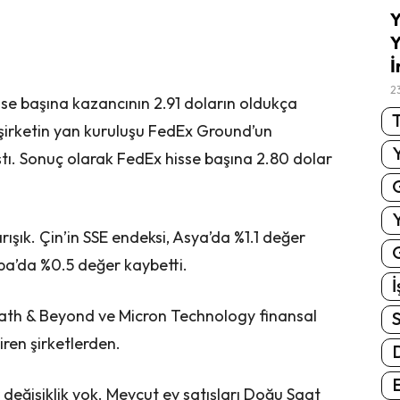
Y
Y
İ
2
 hisse başına kazancının 2.91 doların oldukça
T
 şirketin yan kuruluşu FedEx Ground’un
tı. Sonuç olarak FedEx hisse başına 2.80 dolar
şık. Çin’in SSE endeksi, Asya’da %1.1 değer
G
pa’da %0.5 değer kaybetti.
İ
Bath & Beyond ve Micron Technology finansal
S
ren şirketlerden.
E
değişiklik yok. Mevcut ev satışları Doğu Saat