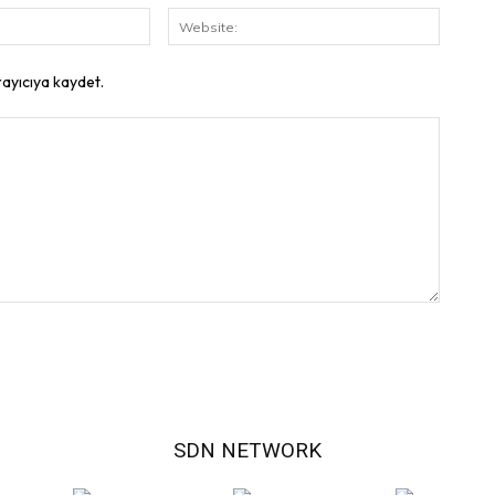
E-
Website
Posta:
rayıcıya kaydet.
SDN NETWORK