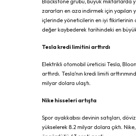
Blackstone grubu, büyük miktarlarda ya
zararları en aza indirmek için yapılan y
içlerinde yöneticilerin en iyi fikirler
değer kaybederek tarihindeki en büyü
Tesla kredi limitini arttırdı
Elektrikli otomobil üreticisi Tesla, Blo
arttırdı. Tesla’nın kredi limiti arttırımı
milyar dolara ulaştı.
Nike hisseleri artışta
Spor ayakkabısı devinin satışları, dövi
yükselerek 8.2 milyar dolara çıktı. Nike