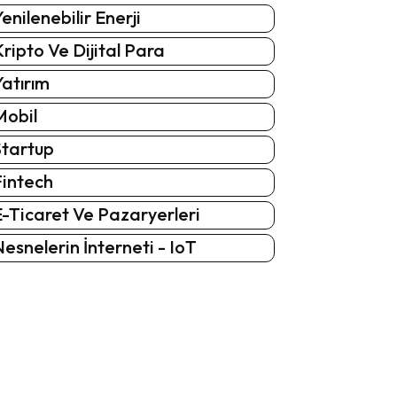
enilenebilir Enerji
ripto Ve Dijital Para
atırım
Mobil
Startup
Fintech
-Ticaret Ve Pazaryerleri
esnelerin İnterneti - IoT