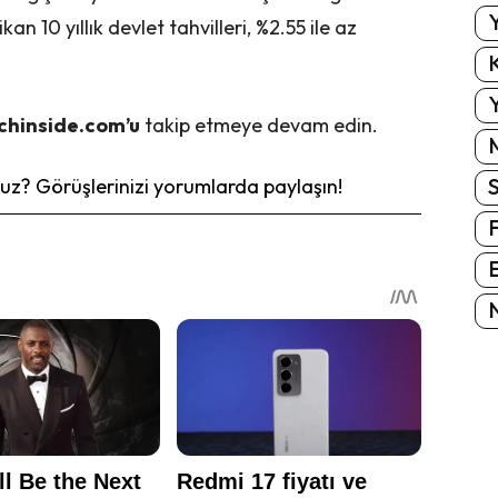
Y
n 10 yıllık devlet tahvilleri, %2.55 ile az
K
Y
chinside.com’u
takip etmeye devam edin.
z? Görüşlerinizi yorumlarda paylaşın!
E
N