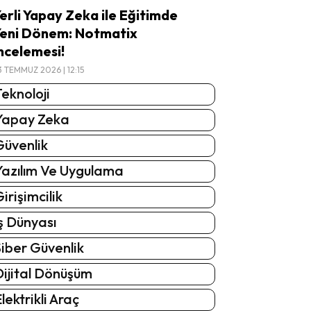
erli Yapay Zeka ile Eğitimde
eni Dönem: Notmatix
ncelemesi!
3 TEMMUZ 2026 | 12:15
eknoloji
Yapay Zeka
Güvenlik
Yazılım Ve Uygulama
irişimcilik
ş Dünyası
iber Güvenlik
Dijital Dönüşüm
lektrikli Araç