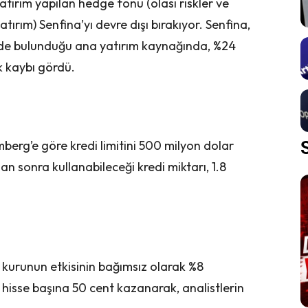
tırım yapılan hedge fonu (olası riskler ve
atırım) Senfina’yı devre dışı bırakıyor. Senfina,
inin de bulunduğu ana yatırım kaynağında, %24
k kaybı gördü.
omberg’e göre kredi limitini 500 milyon dolar
ndan sonra kullanabileceği kredi miktarı, 1.8
z kurunun etkisinin bağımsız olarak %8
, hisse başına 50 cent kazanarak, analistlerin