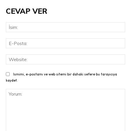
CEVAP VER
İsi
E-
Pos
Web
Ismimi, e-postamı ve web sitemi bir dahaki sefere bu tarayıcıya
kaydet.