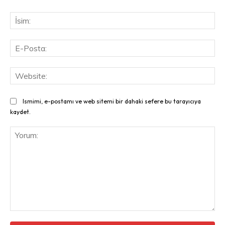
İsi
E-
Pos
Web
Ismimi, e-postamı ve web sitemi bir dahaki sefere bu tarayıcıya
kaydet.
Yorum: