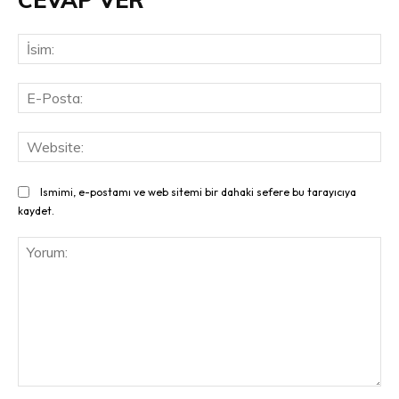
İsi
E-
Pos
Web
Ismimi, e-postamı ve web sitemi bir dahaki sefere bu tarayıcıya
kaydet.
Yorum: