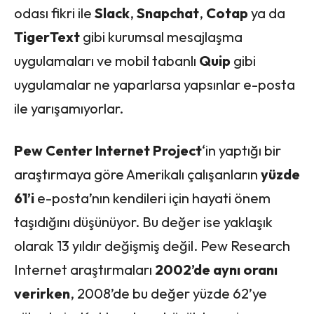
odası fikri ile
Slack
,
Snapchat
,
Cotap
ya da
TigerText
gibi kurumsal mesajlaşma
uygulamaları ve mobil tabanlı
Quip
gibi
uygulamalar ne yaparlarsa yapsınlar e-posta
ile yarışamıyorlar.
Pew Center Internet Project
‘in yaptığı bir
araştırmaya göre Amerikalı çalışanların
yüzde
61’i
e-posta’nın kendileri için hayati önem
taşıdığını düşünüyor. Bu değer ise yaklaşık
olarak 13 yıldır değişmiş değil. Pew Research
Internet araştırmaları
2002’de aynı oranı
verirken
, 2008’de bu değer yüzde 62’ye