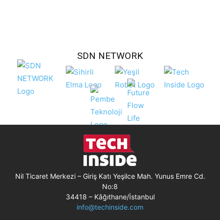
SDN NETWORK
Nil Ticaret Merkezi – Giriş Katı Yeşilce Mah. Yunus Emre Cd.
No:8
34418 – Kâğıthane/İstanbul
info@techinside.com