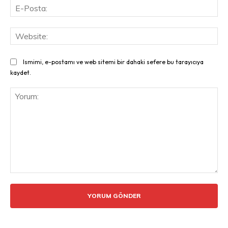
E-
Pos
Web
Ismimi, e-postamı ve web sitemi bir dahaki sefere bu tarayıcıya
kaydet.
Yorum: