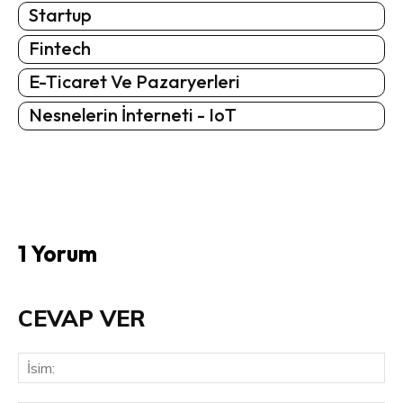
Startup
Fintech
E-Ticaret Ve Pazaryerleri
Nesnelerin İnterneti - IoT
1 Yorum
CEVAP VER
İsi