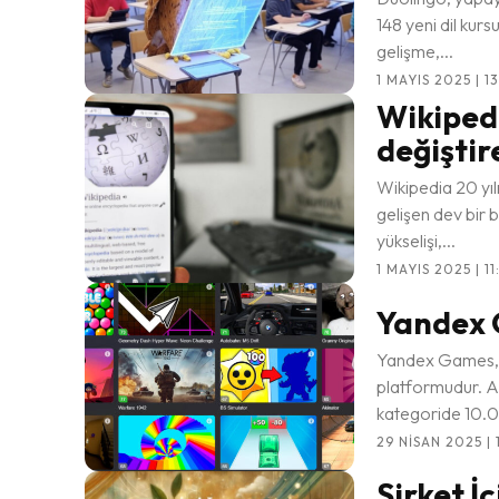
148 yeni dil ku
gelişme,...
1 MAYIS 2025 | 1
Wikipedi
değiştir
Wikipedia 20 yıl
gelişen dev bir 
yükselişi,...
1 MAYIS 2025 | 11
Yandex 
Yandex Games, fa
platformudur. Ak
kategoride 10.0
29 NISAN 2025 | 
Şirket İ