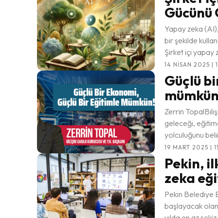
Gücünü 
Yapay zeka (AI),
bir şekilde kullan
Şirket içi yapay 
14 NISAN 2025 | 
Güçlü bi
mümkün
Zerrin TopalBilişi
geleceği, eğitim
yolculuğunu beli
19 MART 2025 | 1
Pekin, i
zeka eği
Pekin Belediye 
başlayacak olan 
yılda en az sekiz 