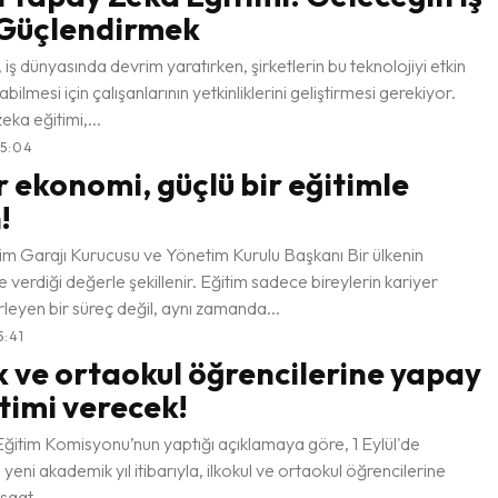
Güçlendirmek
 iş dünyasında devrim yaratırken, şirketlerin bu teknolojiyi etkin
abilmesi için çalışanlarının yetkinliklerini geliştirmesi gerekiyor.
zeka eğitimi,...
15:04
r ekonomi, güçlü bir eğitimle
!
m Garajı Kurucusu ve Yönetim Kurulu Başkanı Bir ülkenin
e verdiği değerle şekillenir. Eğitim sadece bireylerin kariyer
rleyen bir süreç değil, aynı zamanda...
5:41
lk ve ortaokul öğrencilerine yapay
timi verecek!
Eğitim Komisyonu’nun yaptığı açıklamaya göre, 1 Eylül'de
yeni akademik yıl itibarıyla, ilkokul ve ortaokul öğrencilerine
saat...