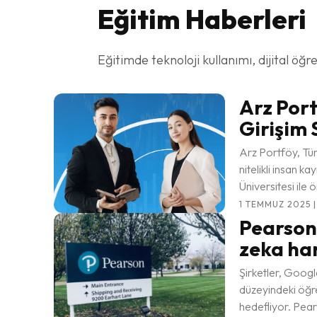
Eğitim
Haberleri
Eğitimde teknoloji kullanımı, dijital ö
Arz Port
Girişim 
Arz Portföy, Tür
nitelikli insan 
Üniversitesi ile ö
1 TEMMUZ 2025 |
Pearson
zeka ha
Şirketler, Googl
düzeyindeki öğren
hedefliyor. Pear