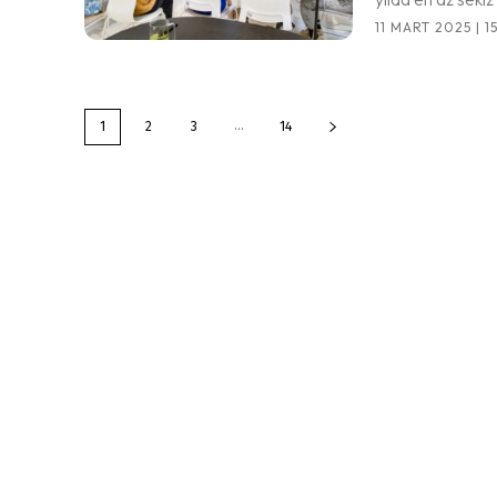
11 MART 2025 | 15
...
1
2
3
14