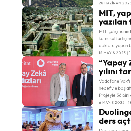
28 HAZIRAN 2025 
MIT, yap
yazılan 
MIT, çalışmanın 
kamusal tartışmalardan
doktora yapan bi
18 MAYIS 2025 | 
“Yapay Z
yılını t
Vodafone Vakfı v
hedefiyle başlatt
Projeyle 36 bini 
6 MAYIS 2025 | 1
Duolingo
ders açt
Duolingo, yapay 