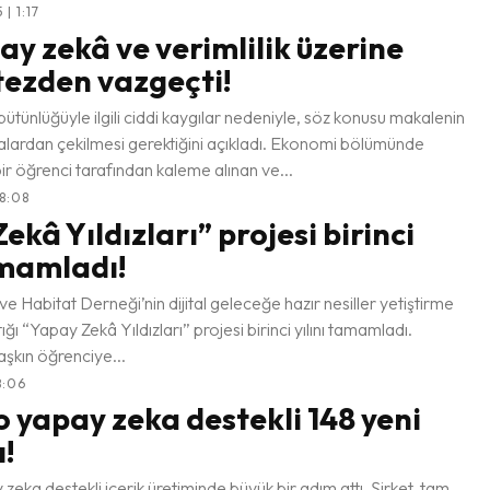
| 1:17
ay zekâ ve verimlilik üzerine
tezden vazgeçti!
bütünlüğüyle ilgili ciddi kaygılar nedeniyle, söz konusu makalenin
 çekilmesi gerektiğini açıkladı. Ekonomi bölümünde
r öğrenci tarafından kaleme alınan ve...
18:08
ekâ Yıldızları” projesi birinci
amamladı!
e Habitat Derneği’nin dijital geleceğe hazır nesiller yetiştirme
ığı “Yapay Zekâ Yıldızları” projesi birinci yılını tamamladı.
aşkın öğrenciye...
8:06
 yapay zeka destekli 148 yeni
ı!
zeka destekli içerik üretiminde büyük bir adım attı. Şirket, tam