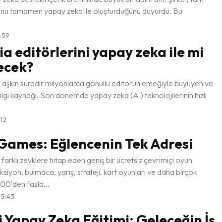
rsunu tamamen yapay zeka ile oluşturduğunu duyurdu. Bu
3:59
a editörlerini yapay zeka ile mi
ecek?
ı aşkın süredir milyonlarca gönüllü editörün emeğiyle büyüyen ve
bilgi kaynağı. Son dönemde yapay zeka (AI) teknolojilerinin hızlı
:12
Games: Eğlencenin Tek Adresi
rklı zevklere hitap eden geniş bir ücretsiz çevrimiçi oyun
siyon, bulmaca, yarış, strateji, kart oyunları ve daha birçok
00’den fazla...
15:43
çi Yapay Zeka Eğitimi: Geleceğin İş