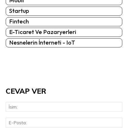
Mobil
Startup
Fintech
E-Ticaret Ve Pazaryerleri
Nesnelerin İnterneti - IoT
CEVAP VER
İsi
E-
Pos