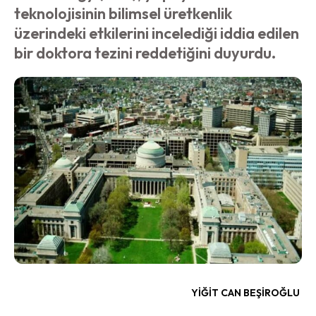
teknolojisinin bilimsel üretkenlik
üzerindeki etkilerini incelediği iddia edilen
bir doktora tezini reddetiğini duyurdu.
YIĞIT CAN BEŞIROĞLU