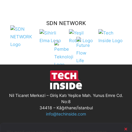
SDN NETWORK
Nil Ticaret Merkezi – Giriş Katı Yeşilce Mah. Yunus Emre Cd.
No:8
34418 – Kâğıthane/İstanbul
info@techinside.com
Künye
Site Kullanım Koşulları