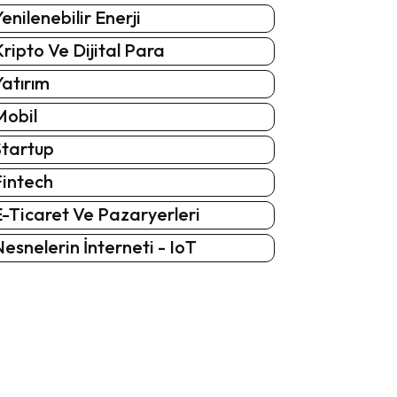
enilenebilir Enerji
ripto Ve Dijital Para
atırım
Mobil
Startup
Fintech
-Ticaret Ve Pazaryerleri
esnelerin İnterneti - IoT