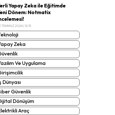
erli Yapay Zeka ile Eğitimde
eni Dönem: Notmatix
ncelemesi!
3 TEMMUZ 2026 | 12:15
eknoloji
Yapay Zeka
Güvenlik
Yazılım Ve Uygulama
irişimcilik
ş Dünyası
iber Güvenlik
Dijital Dönüşüm
lektrikli Araç