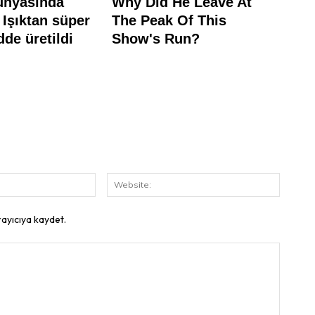
E-
Website
Posta:
rayıcıya kaydet.