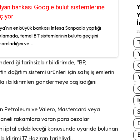
Y
alyan bankası Google bulut sistemlerine
Y
çiyor
İ
lya'nın en büyük bankası Intesa Sanpaolo yaptığı
2
klamada, temel BT sistemlerinin buluta geçişini
T
amladığını ve...
derdiği tarihsiz bir bildirimde, “BP,
n dağıtım sistemi ürünleri için satış işlemlerini
lali bildirimleri göndermeye başladığını
G
İ
on Petroleum ve Valero, Mastercard veya
S
tı haneli rakamlara varan para cezaları
ini iptal edebileceği konusunda uyarıda bulunan
E
bildirimi 17 Haziran tarihliydi.