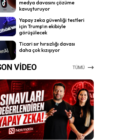
medya davasını çözüme
kavuşturuyor
Yapay zeka güvenliği testleri
için Trump’ın ekibiyle
görüşülecek
Ticari sır hırsızlığı davası
daha çok kızışıyor
SON VİDEO
TÜMÜ