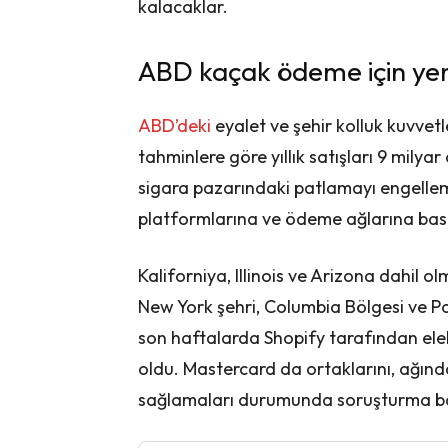
kalacaklar.
ABD kaçak ödeme için yen
ABD’deki
eyalet ve şehir kolluk kuvvetl
tahminlere göre yıllık satışları 9 milya
sigara pazarındaki patlamayı engellem
platformlarına ve ödeme ağlarına bask
Kaliforniya, Illinois ve Arizona dahil o
New York şehri, Columbia Bölgesi ve Por
son haftalarda Shopify tarafından ele
oldu. Mastercard da ortaklarını, ağında
sağlamaları durumunda soruşturma ba