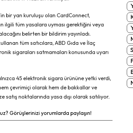
Y
v’in bir yan kuruluşu olan CardConnect,
K
ın ilgili tüm yasalara uyması gerektiğini veya
Y
alacağını belirten bir bildirim yayınladı.
kullanan tüm satıcılara, ABD Gıda ve İlaç
tronik sigaraları satmamaları konusunda uyarı
E
lnızca 45 elektronik sigara ürününe yetki verdi,
N
hem çevrimiçi olarak hem de bakkallar ve
 satış noktalarında yasa dışı olarak satılıyor.
z? Görüşlerinizi yorumlarda paylaşın!