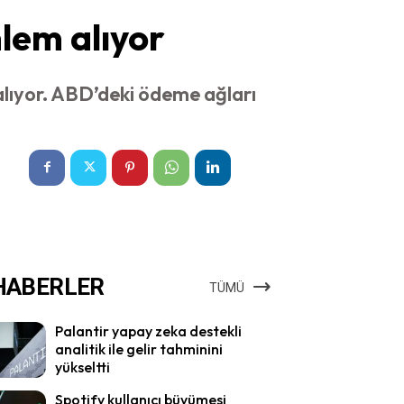
lem alıyor
alıyor. ABD’deki ödeme ağları
HABERLER
TÜMÜ
Palantir yapay zeka destekli
analitik ile gelir tahminini
yükseltti
Spotify kullanıcı büyümesi