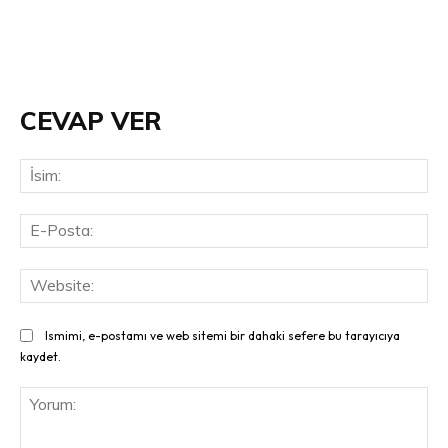
CEVAP VER
İsi
E-
Pos
Web
Ismimi, e-postamı ve web sitemi bir dahaki sefere bu tarayıcıya
kaydet.