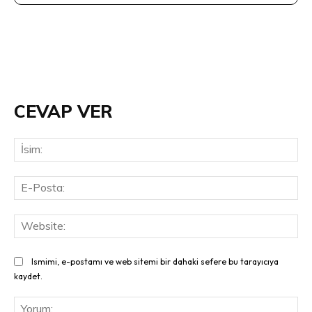
CEVAP VER
İsi
E-
Pos
Web
Ismimi, e-postamı ve web sitemi bir dahaki sefere bu tarayıcıya
kaydet.