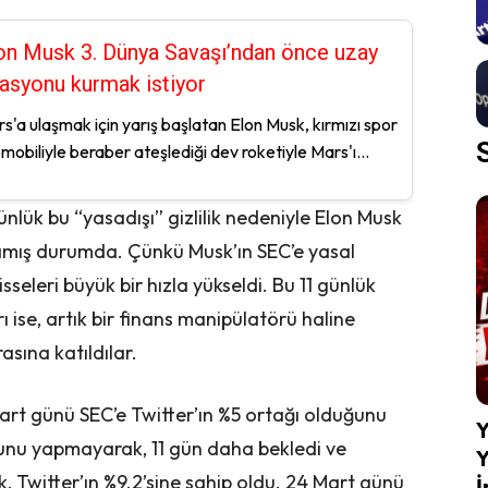
on Musk 3. Dünya Savaşı’ndan önce uzay
tasyonu kurmak istiyor
s'a ulaşmak için yarış başlatan Elon Musk, kırmızı spor
mobiliyle beraber ateşlediği dev roketiyle Mars'ı...
nlük bu “yasadışı” gizlilik nedeniyle Elon Musk
amış durumda. Çünkü Musk’ın SEC’e yasal
seleri büyük bir hızla yükseldi. Bu 11 günlük
ı ise, artık bir finans manipülatörü haline
sına katıldılar.
art günü SEC’e Twitter’ın %5 ortağı olduğunu
Y
nu yapmayarak, 11 gün daha bekledi ve
Y
, Twitter’ın %9.2’sine sahip oldu. 24 Mart günü
İ