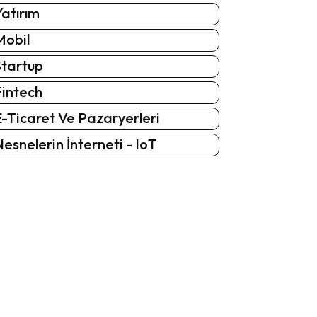
atırım
Mobil
Startup
Fintech
-Ticaret Ve Pazaryerleri
esnelerin İnterneti - IoT