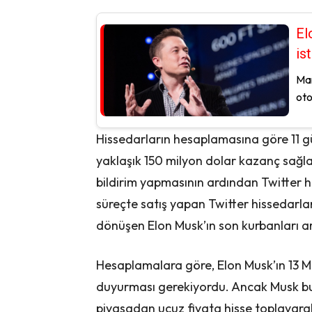
El
is
Mar
oto
Hissedarların hesaplamasına göre 11 gü
yaklaşık 150 milyon dolar kazanç sağl
bildirim yapmasının ardından Twitter his
süreçte satış yapan Twitter hissedarlar
dönüşen Elon Musk’ın son kurbanları ara
Hesaplamalara göre, Elon Musk’ın 13 M
duyurması gerekiyordu. Ancak Musk bu
piyasadan ucuz fiyata hisse toplayarak