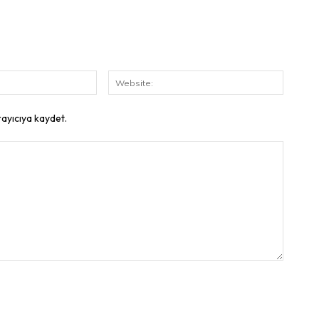
E-
Website
Posta:
rayıcıya kaydet.