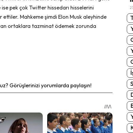
 ise pek çok Twitter hissedarı hisselerini
2
 ettiler. Mahkeme şimdi Elon Musk aleyhinde
T
satan ortaklara tazminat ödemek zorunda
G
İ
S
z? Görüşlerinizi yorumlarda paylaşın!
E
Y
K