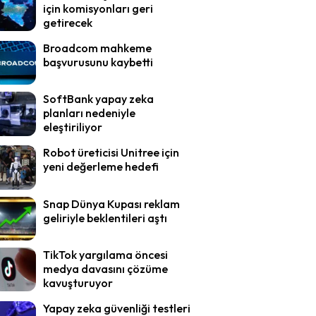
için komisyonları geri
getirecek
Broadcom mahkeme
başvurusunu kaybetti
SoftBank yapay zeka
planları nedeniyle
eleştiriliyor
Robot üreticisi Unitree için
yeni değerleme hedefi
Snap Dünya Kupası reklam
geliriyle beklentileri aştı
TikTok yargılama öncesi
medya davasını çözüme
kavuşturuyor
Yapay zeka güvenliği testleri