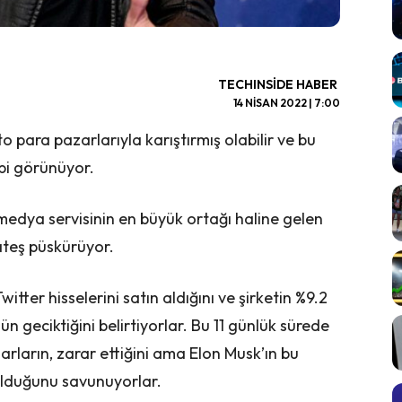
TECHINSIDE HABER
14 NISAN 2022 | 7:00
to para pazarlarıyla karıştırmış olabilir ve bu
bi görünüyor.
l medya servisinin en büyük ortağı haline gelen
 ateş püskürüyor.
witter hisselerini satın aldığını ve şirketin %9.2
 geciktiğini belirtiyorlar. Bu 11 günlük sürede
darların, zarar ettiğini ama Elon Musk’ın bu
 olduğunu savunuyorlar.