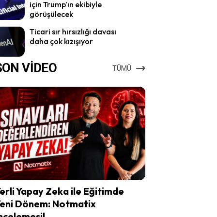
için Trump’ın ekibiyle
görüşülecek
Ticari sır hırsızlığı davası
daha çok kızışıyor
SON VİDEO
TÜMÜ
erli Yapay Zeka ile Eğitimde
eni Dönem: Notmatix
ncelemesi!