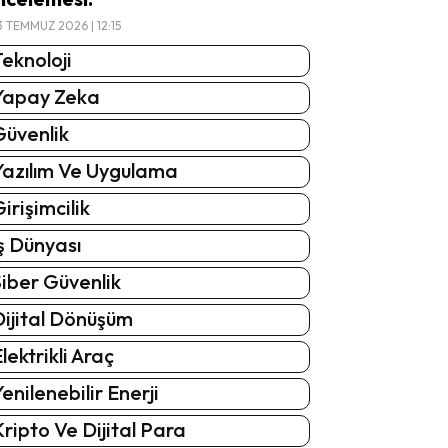
3 TEMMUZ 2026 | 12:15
eknoloji
Yapay Zeka
Güvenlik
Yazılım Ve Uygulama
irişimcilik
ş Dünyası
iber Güvenlik
Dijital Dönüşüm
lektrikli Araç
enilenebilir Enerji
ripto Ve Dijital Para