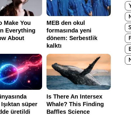
Y
E
N