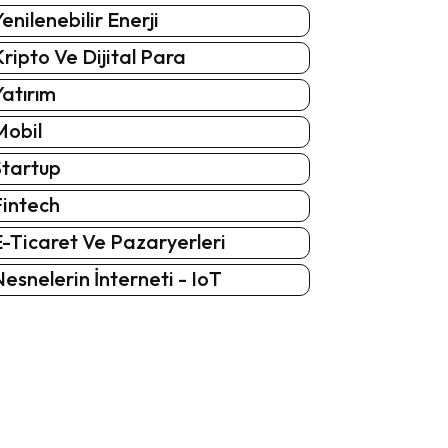
enilenebilir Enerji
ripto Ve Dijital Para
atırım
Mobil
Startup
Fintech
-Ticaret Ve Pazaryerleri
esnelerin İnterneti - IoT