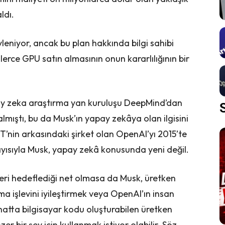
ldı.
eniyor, ancak bu plan hakkında bilgi sahibi
lerce GPU satın almasının onun kararlılığının bir
y zeka araştırma yan kuruluşu DeepMind’dan
almıştı, bu da Musk’ın yapay zekâya olan ilgisini
PT’nin arkasındaki şirket olan OpenAI’yı 2015’te
sıyla Musk, yapay zekâ konusunda yeni değil.
eri hedeflediği net olmasa da Musk, üretken
ma işlevini iyileştirmek veya OpenAI’ın insan
 hatta bilgisayar kodu oluşturabilen üretken
 bir şey için kullanmak istiyor olabilir. Söz