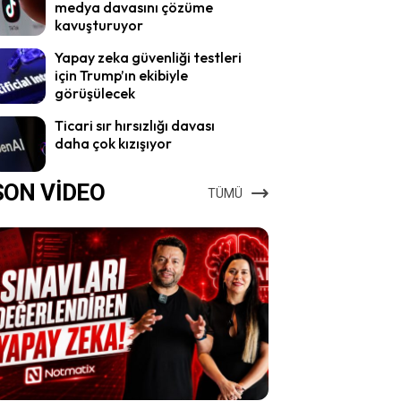
medya davasını çözüme
kavuşturuyor
Yapay zeka güvenliği testleri
için Trump’ın ekibiyle
görüşülecek
Ticari sır hırsızlığı davası
daha çok kızışıyor
SON VİDEO
TÜMÜ