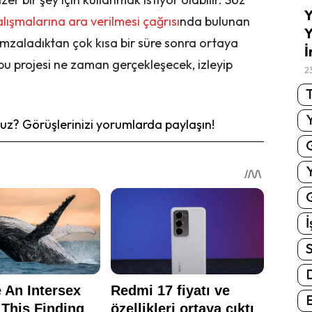
Y
alışmalarına ara verilmesi çağrısı
nda bulunan
Y
p imzaladıktan çok kısa bir süre sonra ortaya
İ
n bu projesi ne zaman gerçekleşecek, izleyip
2
T
z? Görüşlerinizi yorumlarda paylaşın!
G
İ
S
E