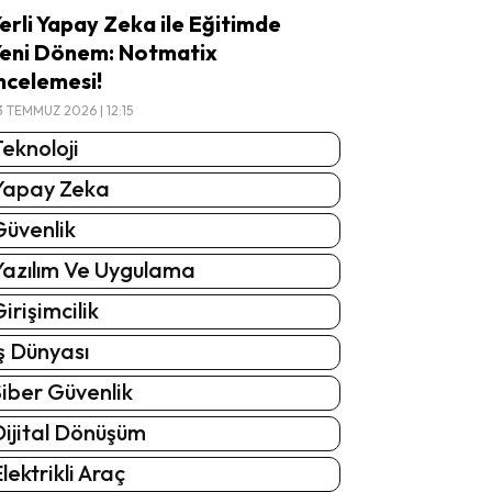
erli Yapay Zeka ile Eğitimde
eni Dönem: Notmatix
ncelemesi!
3 TEMMUZ 2026 | 12:15
eknoloji
Yapay Zeka
Güvenlik
Yazılım Ve Uygulama
irişimcilik
ş Dünyası
iber Güvenlik
Dijital Dönüşüm
lektrikli Araç