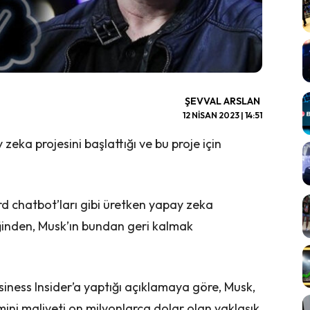
ŞEVVAL ARSLAN
12 NISAN 2023 | 14:51
zeka projesini başlattığı ve bu proje için
d chatbot’ları gibi üretken yapay zeka
iğinden, Musk’ın bundan geri kalmak
usiness Insider’a yaptığı açıklamaya göre, Musk,
mini maliyeti on milyonlarca dolar olan yaklaşık