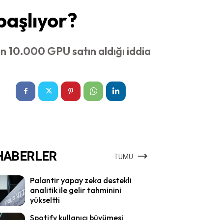
başlıyor?
çin 10.000 GPU satın aldığı iddia
HABERLER
TÜMÜ
Palantir yapay zeka destekli
analitik ile gelir tahminini
yükseltti
Spotify kullanıcı büyümesi