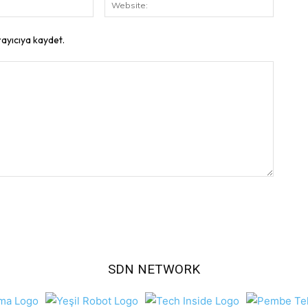
E-
Website
Posta:
rayıcıya kaydet.
SDN NETWORK