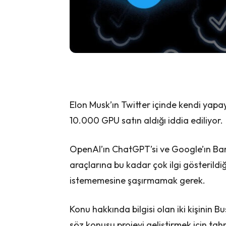
Elon Musk’ın Twitter içinde kendi yapay 
10.000 GPU satın aldığı iddia ediliyor.
OpenAI’ın ChatGPT’si ve Google’ın Bar
araçlarına bu kadar çok ilgi gösterild
istememesine şaşırmamak gerek.
Konu hakkında bilgisi olan iki kişinin B
söz konusu projeyi geliştirmek için tah