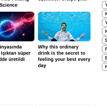
Y
K
Y
E
N