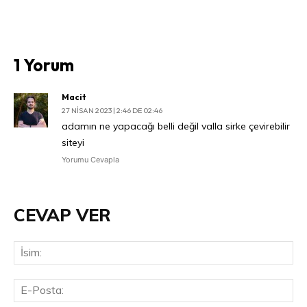
1 Yorum
Macit
27 NISAN 2023 | 2:46 DE 02:46
adamın ne yapacağı belli değil valla sirke çevirebilir
siteyi
Yorumu Cevapla
CEVAP VER
İsi
E-
Pos