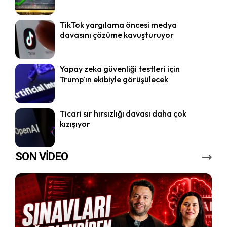
TikTok yargılama öncesi medya
davasını çözüme kavuşturuyor
Yapay zeka güvenliği testleri için
Trump’ın ekibiyle görüşülecek
Ticari sır hırsızlığı davası daha çok
kızışıyor
SON VİDEO