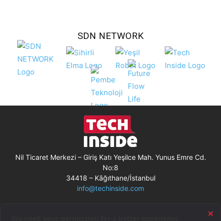
SDN NETWORK
Nil Ticaret Merkezi – Giriş Katı Yeşilce Mah. Yunus Emre Cd.
No:8
34418 – Kâğıthane/İstanbul
info@techinside.com
Künye
Site Kullanım Koşulları