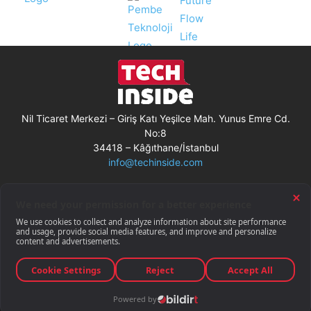
Nil Ticaret Merkezi – Giriş Katı Yeşilce Mah. Yunus Emre Cd.
No:8
34418 – Kâğıthane/İstanbul
info@techinside.com
Künye
Site Kullanım Koşulları
Çerez Kullanımı
Gizlilik Bildirimi
RSS
© Techinside.com, İnternet Medyası
ve Bilişim Muhabirleri Derneği
üyesidir.