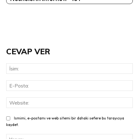
CEVAP VER
İsi
E-
Pos
Web
Ismimi, e-postamı ve web sitemi bir dahaki sefere bu tarayıcıya
kaydet.