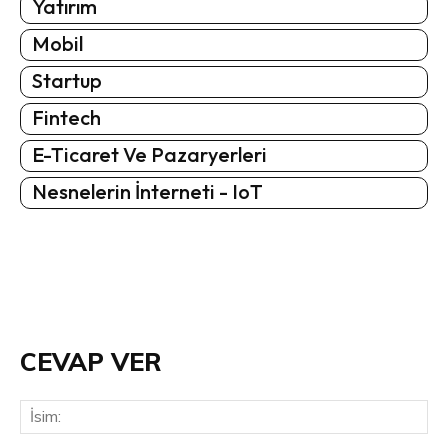
Yatırım
Mobil
Startup
Fintech
E-Ticaret Ve Pazaryerleri
Nesnelerin İnterneti - IoT
CEVAP VER
İsi