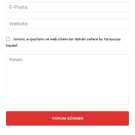
E-
Pos
Web
Ismimi, e-postamı ve web sitemi bir dahaki sefere bu tarayıcıya
kaydet.
Yorum: