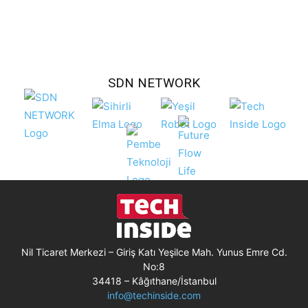
SDN NETWORK
Nil Ticaret Merkezi – Giriş Katı Yeşilce Mah. Yunus Emre Cd.
No:8
34418 – Kâğıthane/İstanbul
info@techinside.com