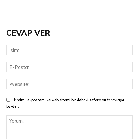
CEVAP VER
İsi
E-
Pos
Web
Ismimi, e-postamı ve web sitemi bir dahaki sefere bu tarayıcıya
kaydet.