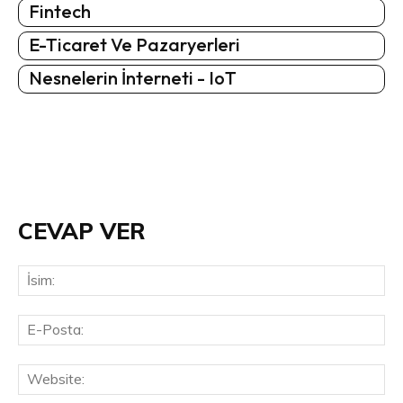
Fintech
E-Ticaret Ve Pazaryerleri
Nesnelerin İnterneti - IoT
CEVAP VER
İsi
E-
Pos
Web