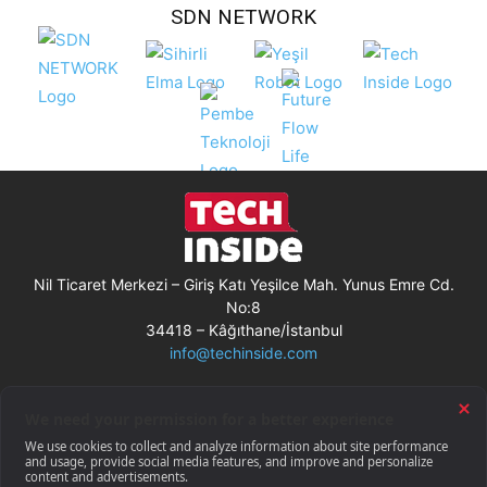
SDN NETWORK
Nil Ticaret Merkezi – Giriş Katı Yeşilce Mah. Yunus Emre Cd.
No:8
34418 – Kâğıthane/İstanbul
info@techinside.com
Künye
Site Kullanım Koşulları
Çerez Kullanımı
Gizlilik Bildirimi
RSS