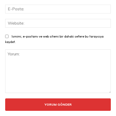
E-
Pos
Web
Ismimi, e-postamı ve web sitemi bir dahaki sefere bu tarayıcıya
kaydet.
Yorum: