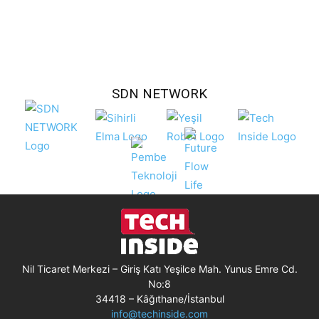
SDN NETWORK
Nil Ticaret Merkezi – Giriş Katı Yeşilce Mah. Yunus Emre Cd.
No:8
34418 – Kâğıthane/İstanbul
info@techinside.com