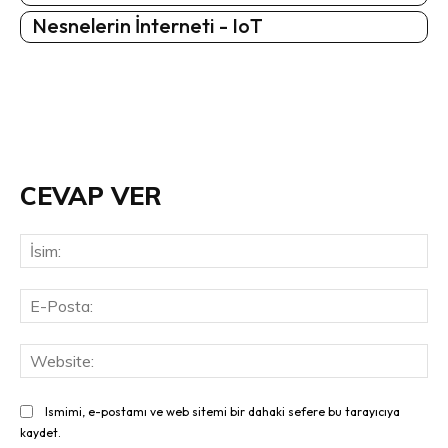
Nesnelerin İnterneti - IoT
CEVAP VER
İsi
E-
Pos
Web
Ismimi, e-postamı ve web sitemi bir dahaki sefere bu tarayıcıya
kaydet.