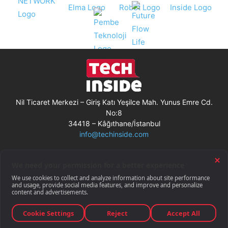
Nil Ticaret Merkezi – Giriş Katı Yeşilce Mah. Yunus Emre Cd.
No:8
34418 – Kâğıthane/İstanbul
info@techinside.com
Künye
Site Kullanım Koşulları
Çerez Kullanımı
Gizlilik Bildirimi
RSS
© Techinside.com, İnternet Medyası
ve Bilişim Muhabirleri Derneği