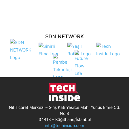
SDN NETWORK
Nil Ticaret Merkezi – Giriş Katı Yeşilce Mah. Yunus Emre Cd.
No:8
34418 – Kâğıthane/İstanbul
info@techinside.com