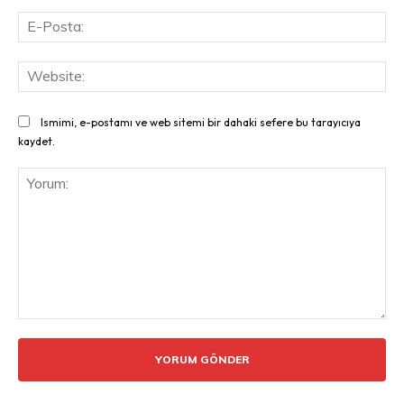
E-
Pos
Web
Ismimi, e-postamı ve web sitemi bir dahaki sefere bu tarayıcıya
kaydet.
Yorum: