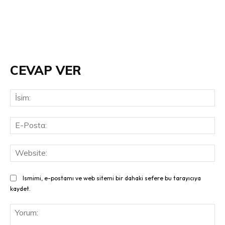
CEVAP VER
İsi
E-
Pos
Web
Ismimi, e-postamı ve web sitemi bir dahaki sefere bu tarayıcıya
kaydet.