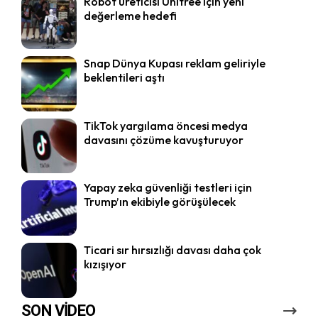
Robot üreticisi Unitree için yeni
değerleme hedefi
Snap Dünya Kupası reklam geliriyle
beklentileri aştı
TikTok yargılama öncesi medya
davasını çözüme kavuşturuyor
Yapay zeka güvenliği testleri için
Trump’ın ekibiyle görüşülecek
Ticari sır hırsızlığı davası daha çok
kızışıyor
SON VİDEO