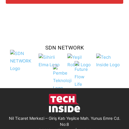
SDN NETWORK
Nil Ticaret Merkezi – Giriş Katı Yeşilce Mah. Yunus Emre Cd.
No:8