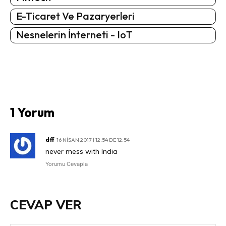
E-Ticaret Ve Pazaryerleri
Nesnelerin İnterneti - IoT
1 Yorum
dff
16 NISAN 2017 | 12:54 DE 12:54
never mess with India
Yorumu Cevapla
CEVAP VER