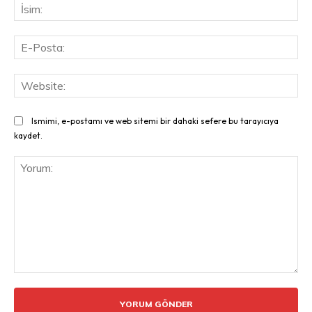
İsi
E-
Pos
Web
Ismimi, e-postamı ve web sitemi bir dahaki sefere bu tarayıcıya
kaydet.
Yorum: