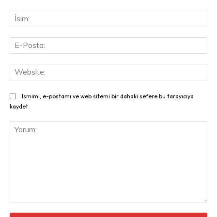
İsi
E-
Pos
Web
Ismimi, e-postamı ve web sitemi bir dahaki sefere bu tarayıcıya
kaydet.
Yorum: