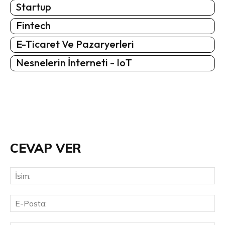
Startup
Fintech
E-Ticaret Ve Pazaryerleri
Nesnelerin İnterneti - IoT
CEVAP VER
İsi
E-
Pos