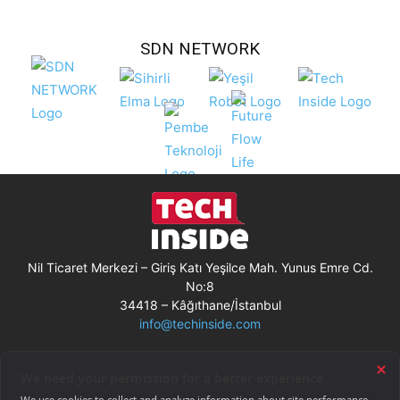
SDN NETWORK
Nil Ticaret Merkezi – Giriş Katı Yeşilce Mah. Yunus Emre Cd.
No:8
34418 – Kâğıthane/İstanbul
info@techinside.com
Künye
Site Kullanım Koşulları
Çerez Kullanımı
Gizlilik Bildirimi