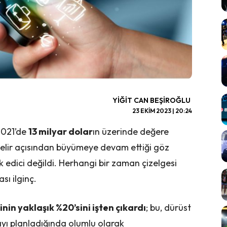
YIĞIT CAN BEŞIROĞLU
23 EKIM 2023 | 20:24
2021’de
13 milyar dolar
ın üzerinde değere
gelir açısından büyümeye devam ettiği göz
 edici değildi. Herhangi bir zaman çizelgesi
sı ilginç.
nin yaklaşık %20’sini işten çıkardı
; bu, dürüst
ayı planladığında olumlu olarak