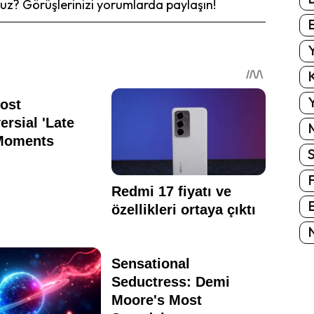
z? Görüşlerinizi yorumlarda paylaşın!
E
Y
K
Y
E
N