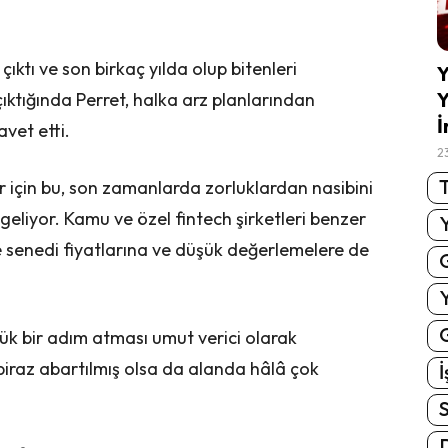
çıktı ve son birkaç yılda olup bitenleri
Y
Y
ıktığında Perret, halka arz planlarından
İ
vet etti.
2
T
r için bu, son zamanlarda zorluklardan nasibini
 geliyor. Kamu ve özel fintech şirketleri benzer
se senedi fiyatlarına ve düşük değerlemelere de
G
üyük bir adım atması umut verici olarak
biraz abartılmış olsa da alanda hâlâ çok
İ
S