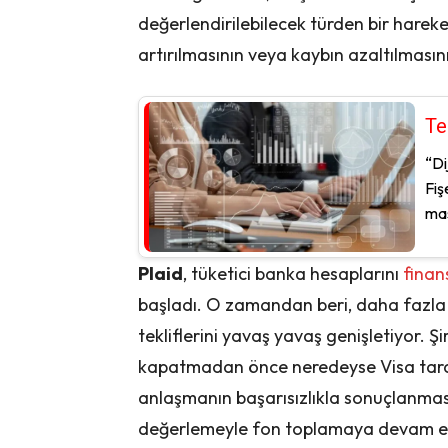
değerlendirilebilecek türden bir hareke
artırılmasının veya kaybın azaltılmasını
Te
“Di
Fiş
mas
Plaid
, tüketici banka hesaplarını
finan
başladı. O zamandan beri, daha fazla 
tekliflerini yavaş yavaş genişletiyor. Ş
kapatmadan önce neredeyse Visa tarafı
anlaşmanın başarısızlıkla sonuçlanması
değerlemeyle fon toplamaya devam etti