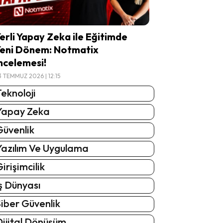
erli Yapay Zeka ile Eğitimde
eni Dönem: Notmatix
ncelemesi!
3 TEMMUZ 2026 | 12:15
eknoloji
Yapay Zeka
Güvenlik
Yazılım Ve Uygulama
irişimcilik
ş Dünyası
iber Güvenlik
Dijital Dönüşüm