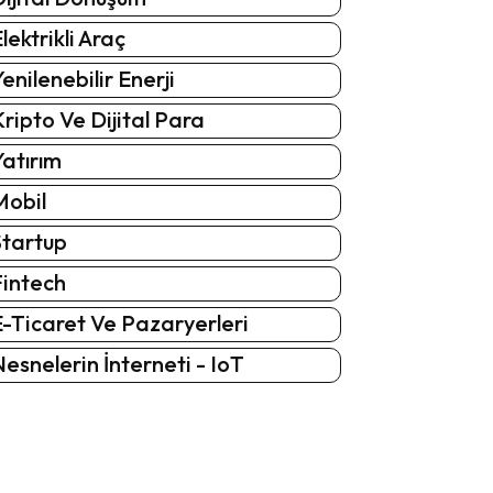
lektrikli Araç
enilenebilir Enerji
ripto Ve Dijital Para
atırım
Mobil
Startup
Fintech
-Ticaret Ve Pazaryerleri
esnelerin İnterneti - IoT