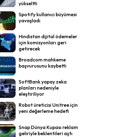
yükseltti
Spotify kullanıcı büyümesi
yavaşladı
Hindistan dijital ödemeler
için komisyonları geri
getirecek
Broadcom mahkeme
başvurusunu kaybetti
SoftBank yapay zeka
planları nedeniyle
eleştiriliyor
Robot üreticisi Unitree için
yeni değerleme hedefi
Snap Dünya Kupası reklam
geliriyle beklentileri aştı