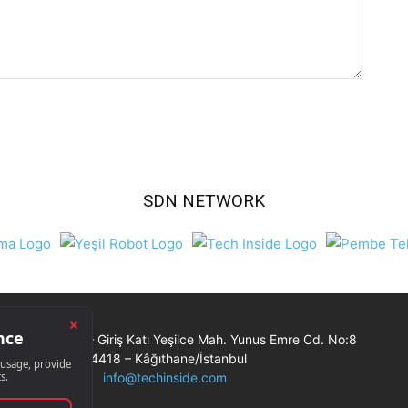
SDN NETWORK
Ticaret Merkezi – Giriş Katı Yeşilce Mah. Yunus Emre Cd. No:8
34418 – Kâğıthane/İstanbul
info@techinside.com