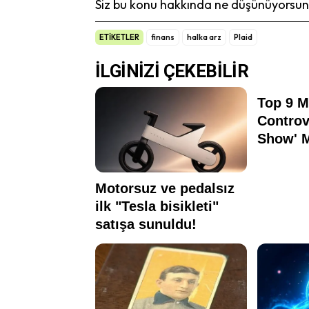
Siz bu konu hakkında ne düşünüyorsunu
ETİKETLER
finans
halka arz
Plaid