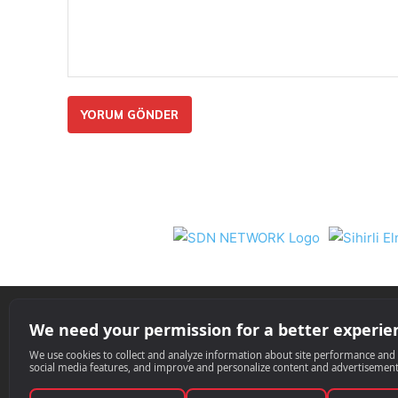
Yorum:
Nil 