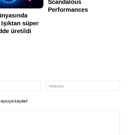
E-
Website
Posta:
rayıcıya kaydet.