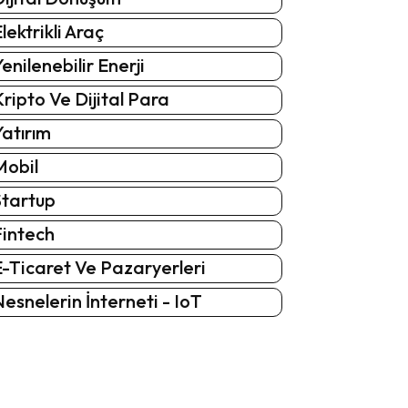
lektrikli Araç
enilenebilir Enerji
ripto Ve Dijital Para
atırım
Mobil
Startup
Fintech
-Ticaret Ve Pazaryerleri
esnelerin İnterneti - IoT