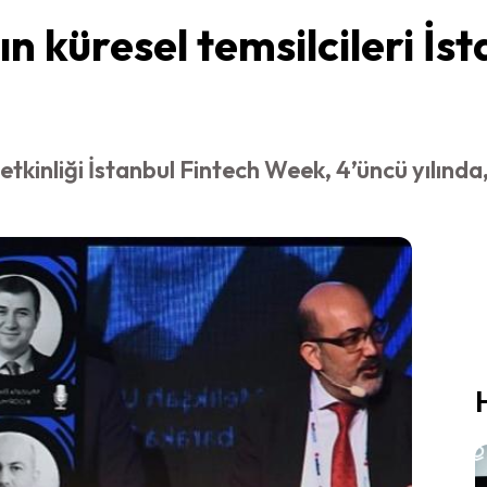
n küresel temsilcileri İs
i etkinliği İstanbul Fintech Week, 4’üncü yılınd