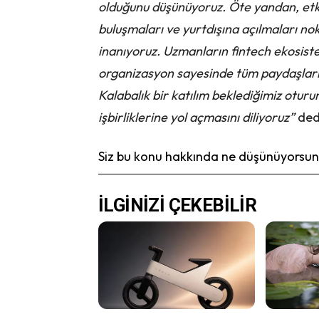
olduğunu düşünüyoruz. Öte yandan, etkin
buluşmaları ve yurtdışına açılmaları no
inanıyoruz. Uzmanların fintech ekosist
organizasyon sayesinde tüm paydaşların
Kalabalık bir katılım beklediğimiz oturuml
işbirliklerine yol açmasını diliyoruz”
ded
Siz bu konu hakkında ne düşünüyorsunu