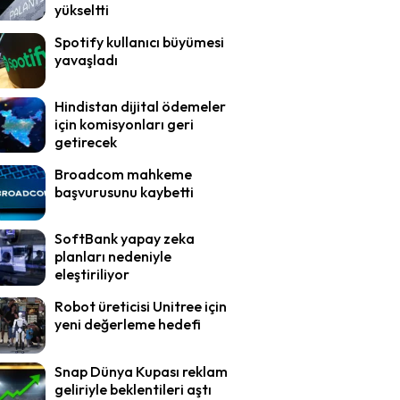
yükseltti
Spotify kullanıcı büyümesi
yavaşladı
Hindistan dijital ödemeler
için komisyonları geri
getirecek
Broadcom mahkeme
başvurusunu kaybetti
SoftBank yapay zeka
planları nedeniyle
eleştiriliyor
Robot üreticisi Unitree için
yeni değerleme hedefi
Snap Dünya Kupası reklam
geliriyle beklentileri aştı