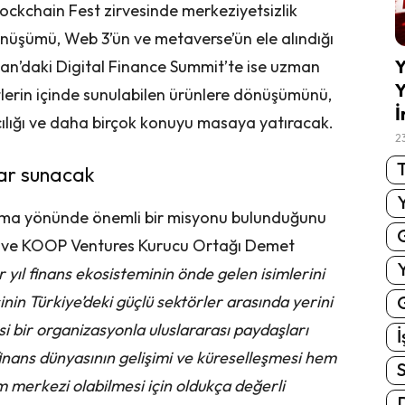
lockchain Fest zirvesinde merkeziyetsizlik
önüşümü, Web 3’ün ve metaverse’ün ele alındığı
Y
san’daki Digital Finance Summit’te ise uzman
Y
lerin içinde sunulabilen ürünlere dönüşümünü,
İ
cılığı ve daha birçok konuyu masaya yatıracak.
2
T
tlar sunacak
lama yönünde önemli bir misyonu bulunduğunu
ı ve KOOP Ventures Kurucu Ortağı Demet
 yıl finans ekosisteminin önde gelen isimlerini
inin Türkiye’deki güçlü sektörler arasında yerini
G
i bir organizasyonla uluslararası paydaşları
İ
inans dünyasının gelişimi ve küreselleşmesi hem
S
m merkezi olabilmesi için oldukça değerli