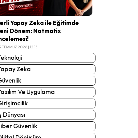
erli Yapay Zeka ile Eğitimde
eni Dönem: Notmatix
ncelemesi!
3 TEMMUZ 2026 | 12:15
eknoloji
Yapay Zeka
Güvenlik
Yazılım Ve Uygulama
irişimcilik
ş Dünyası
iber Güvenlik
Dijital Dönüşüm