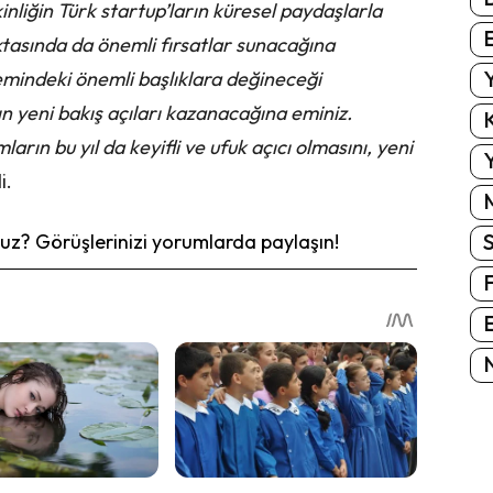
liğin Türk startup’ların küresel paydaşlarla
E
ktasında da önemli fırsatlar sunacağına
Y
emindeki önemli başlıklara değineceği
 yeni bakış açıları kazanacağına eminiz.
K
arın bu yıl da keyifli ve ufuk açıcı olmasını, yeni
Y
i.
z? Görüşlerinizi yorumlarda paylaşın!
E
N