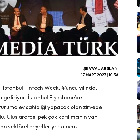
ŞEVVAL ARSLAN
17 MART 2023 | 10:38
iği İstanbul Fintech Week, 4’üncü yılında,
a getiriyor. İstanbul Fişekhane’de
oturuma ev sahipliği yapacak olan zirvede
. Uluslararası pek çok katılımcının yanı
n sektörel heyetler yer alacak.