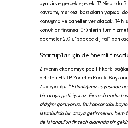
ayrı zirve gerçekleşecek. 13 Nisan’da B
kavramı, merkezi borsaların yapısal d
konuşma ve paneller yer alacak. 14 Ni
konuklar finansal ürünlerin tüm hizmet
ödemeler 2.0’ı, “sadece dijital” banka
Startup’lar için de önemli fırsa
Zirvenin ekonomiye pozitif katkı sağ
belirten FINTR Yönetim Kurulu Başkan
Zübeyiroğlu, “
Etkinliğimiz sayesinde her
bir araya getiriyoruz. Fintech endüstris
aldığını görüyoruz. Bu kapsamda; böyles
İstanbul’da bir araya getirmenin, hem f
de İstanbul’un fintech alanında bir çeki