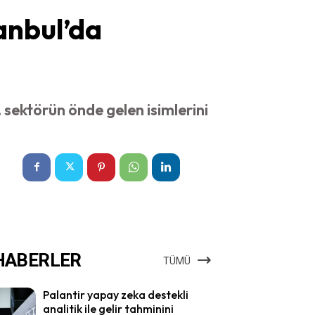
tanbul’da
a, sektörün önde gelen isimlerini
HABERLER
TÜMÜ
Palantir yapay zeka destekli
analitik ile gelir tahminini