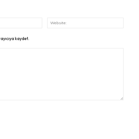
E-
Website
Posta:
rayıcıya kaydet.