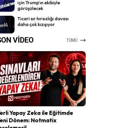
için Trump’ın ekibiyle
görüşülecek
Ticari sır hırsızlığı davası
daha çok kızışıyor
SON VİDEO
TÜMÜ
erli Yapay Zeka ile Eğitimde
eni Dönem: Notmatix
ncelemesi!