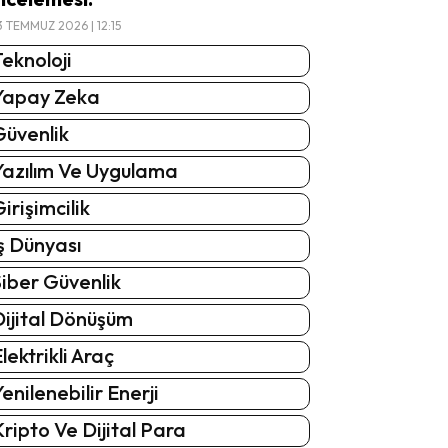
3 TEMMUZ 2026 | 12:15
eknoloji
Yapay Zeka
Güvenlik
Yazılım Ve Uygulama
irişimcilik
ş Dünyası
iber Güvenlik
Dijital Dönüşüm
lektrikli Araç
enilenebilir Enerji
ripto Ve Dijital Para