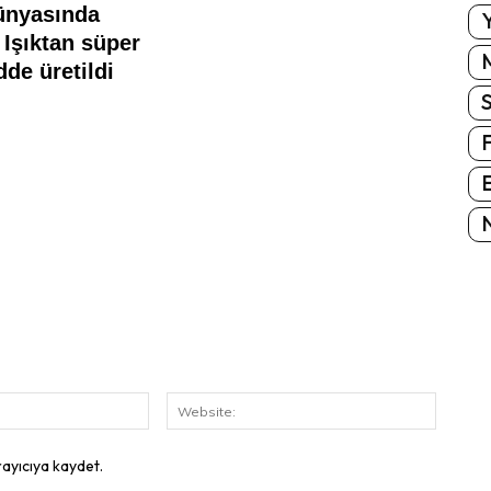
Y
E
N
E-
Website
Posta:
rayıcıya kaydet.