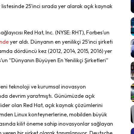
r listesinde 25’inci sırada yer alarak açık kaynak
ağlayıcısı Red Hat, Inc. (NYSE: RHT), Forbes’un
sinde
yer aldı. Dünyanın en yenilikçi 25’inci şirketi
lamda dördüncü kez (2012, 2014, 2015, 2016) yer
s’un “Dünyanın Büyüyen En Yenilikçi Şirketleri”
yeni teknoloji ve kurumsal inovasyon
ında devrim yaratmıştı. Günümüzde açık
lider olan Red Hat, açık kaynak çözümlerini
imden Linux konteynerlerine, mobilden büyük
yasında kilit öneme sahip inovasyonlar sağlayan
 veren bir şirket olarak tanımlanıyor. Deutsche