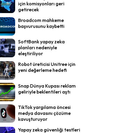
için komisyonları geri
getirecek
Broadcom mahkeme
başvurusunu kaybetti
SoftBank yapay zeka
planları nedeniyle
eleştiriliyor
Robot üreticisi Unitree için
yeni değerleme hedefi
Snap Dünya Kupası reklam
geliriyle beklentileri aştı
TikTok yargılama öncesi
medya davasını çözüme
kavuşturuyor
Yapay zeka güvenliği testleri