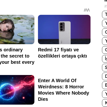
2
T
G
İ
S
E
Y
K