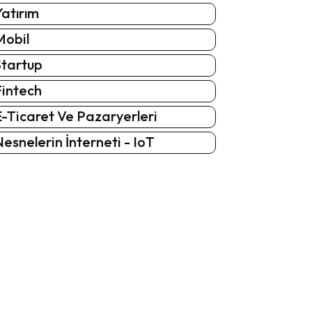
atırım
Mobil
Startup
Fintech
-Ticaret Ve Pazaryerleri
esnelerin İnterneti - IoT
: