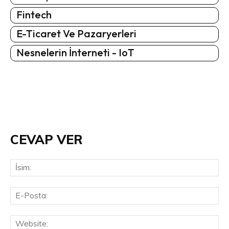
Fintech
E-Ticaret Ve Pazaryerleri
Nesnelerin İnterneti - IoT
CEVAP VER
İsi
E-
Pos
Web