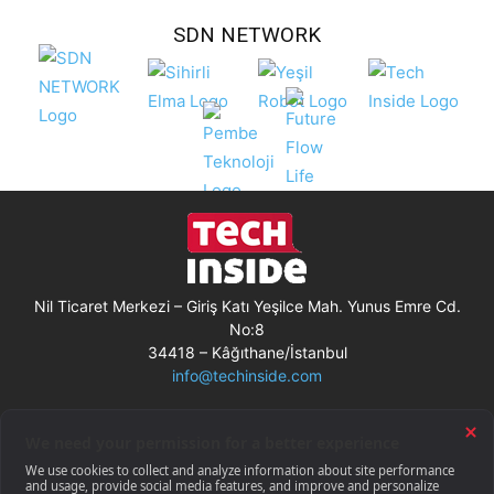
SDN NETWORK
Nil Ticaret Merkezi – Giriş Katı Yeşilce Mah. Yunus Emre Cd.
No:8
34418 – Kâğıthane/İstanbul
info@techinside.com
Künye
Site Kullanım Koşulları
Çerez Kullanımı
Gizlilik Bildirimi
RSS