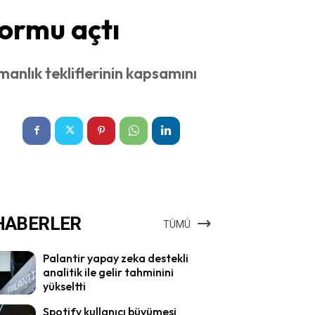
ormu açtı
anlık tekliflerinin kapsamını
HABERLER
TÜMÜ
Palantir yapay zeka destekli
analitik ile gelir tahminini
yükseltti
Spotify kullanıcı büyümesi