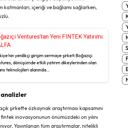
Y
üm katmanları, içeriği ve bağlamı sağlarken,
K
zlü.
Y
ğaziçi Ventures’tan Yeni FINTEK Yatırımı:
ALFA
kiye’nin yenilikçi girişim sermaye şirketi Boğaziçi
tures, dönüşümde etkili yatırım dikeylerinden olan
E
ans teknolojileri alanında...
N
 analizler
 açık şirkette özkaynak araştırması kapsamını
 fintek inovasyonunun önümüzdeki on yılını
ıyor. Yayınlanan tüm araştırmalar, nitelikli