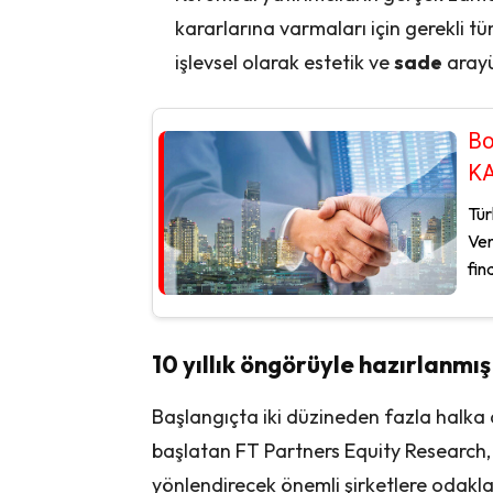
kararlarına varmaları için gerekli t
işlevsel olarak estetik ve
sade
arayü
Bo
K
Tür
Ven
fin
10 yıllık öngörüyle hazırlanmış
Başlangıçta iki düzineden fazla halka
başlatan FT Partners Equity Research,
yönlendirecek önemli şirketlere odaklan