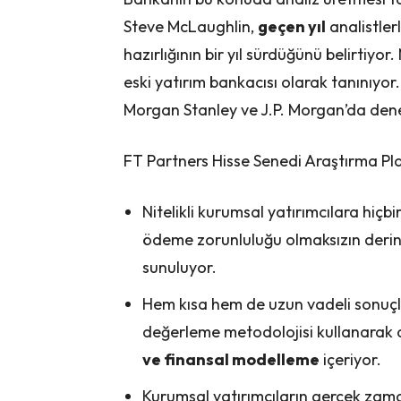
Steve McLaughlin,
geçen yıl
analistler
hazırlığının bir yıl sürdüğünü belirtiy
eski yatırım bankacısı olarak tanınıyo
Morgan Stanley ve J.P. Morgan’da dene
FT Partners Hisse Senedi Araştırma Plat
Nitelikli kurumsal yatırımcılara hi
ödeme zorunluluğu olmaksızın deri
sunuluyor.
Hem kısa hem de uzun vadeli sonuçl
değerleme metodolojisi kullanarak 
ve finansal modelleme
içeriyor.
Kurumsal yatırımcıların gerçek zamanl