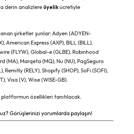
ha derin analizlere
üyelik
ücretiyle
ırlanan şirketler şunlar: Adyen (ADYEN-
, American Express (AXP), BILL (BILL),
ywire (FLYW), Global-e (GLBE), Robinhood
d (MA), Marqeta (MQ), Nu (NU), PagSeguro
, Remitly (RELY), Shopify (SHOP), SoFi (SOFI),
T), Visa (V), Wise (WISE-GB).
 platformun özellikleri tanıtılacak.
z? Görüşlerinizi yorumlarda paylaşın!