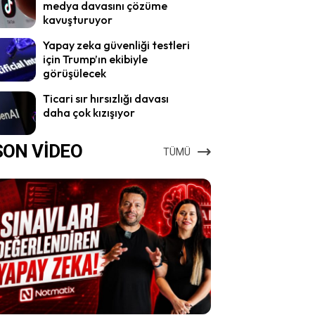
medya davasını çözüme
kavuşturuyor
Yapay zeka güvenliği testleri
için Trump’ın ekibiyle
görüşülecek
Ticari sır hırsızlığı davası
daha çok kızışıyor
SON VİDEO
TÜMÜ