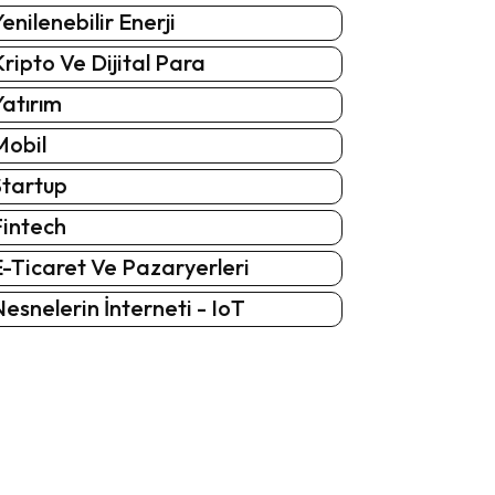
enilenebilir Enerji
ripto Ve Dijital Para
atırım
Mobil
Startup
Fintech
-Ticaret Ve Pazaryerleri
esnelerin İnterneti - IoT