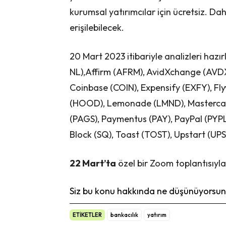
kurumsal yatırımcılar için ücretsiz. Da
erişilebilecek.
20 Mart 2023 itibariyle analizleri haz
NL),Affirm (AFRM), AvidXchange (AVDX)
Coinbase (COIN), Expensify (EXFY), Fl
(HOOD), Lemonade (LMND), Mastercar
(PAGS), Paymentus (PAY), PayPal (PYPL)
Block (SQ), Toast (TOST), Upstart (UPS
22 Mart’ta
özel bir Zoom toplantısıyla
Siz bu konu hakkında ne düşünüyorsunu
ETİKETLER
bankacılık
yatırım