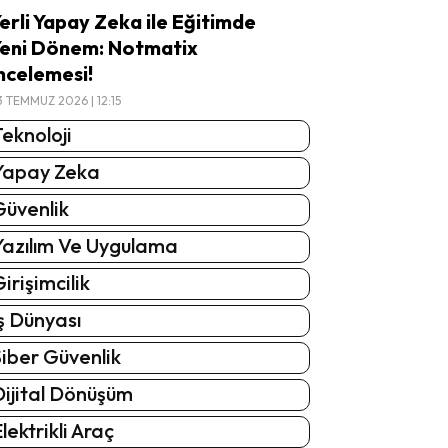
erli Yapay Zeka ile Eğitimde
eni Dönem: Notmatix
ncelemesi!
3 TEMMUZ 2026 | 12:15
eknoloji
Yapay Zeka
Güvenlik
Yazılım Ve Uygulama
irişimcilik
ş Dünyası
iber Güvenlik
Dijital Dönüşüm
lektrikli Araç