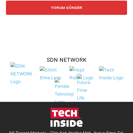
SDN NETWORK
Nil Ticaret Merkezi – Giriş Katı Yeşilce Mah. Yunus Emre Cd.