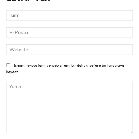
İsi
E-
Pos
Web
Ismimi, e-postamı ve web sitemi bir dahaki sefere bu tarayıcıya
kaydet.
Yorum: