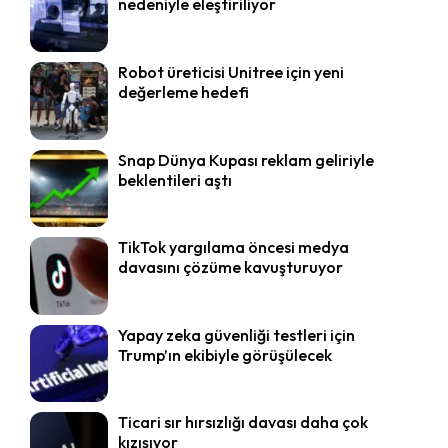
nedeniyle eleştiriliyor
Robot üreticisi Unitree için yeni
değerleme hedefi
Snap Dünya Kupası reklam geliriyle
beklentileri aştı
TikTok yargılama öncesi medya
davasını çözüme kavuşturuyor
Yapay zeka güvenliği testleri için
Trump’ın ekibiyle görüşülecek
Ticari sır hırsızlığı davası daha çok
kızışıyor