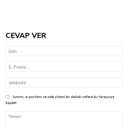
CEVAP VER
İsi
E-
Pos
Web
Ismimi, e-postamı ve web sitemi bir dahaki sefere bu tarayıcıya
kaydet.