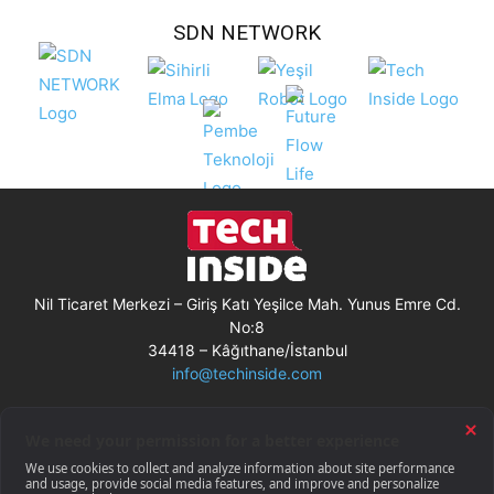
SDN NETWORK
Nil Ticaret Merkezi – Giriş Katı Yeşilce Mah. Yunus Emre Cd.
No:8
34418 – Kâğıthane/İstanbul
info@techinside.com
Künye
Site Kullanım Koşulları
Çerez Kullanımı
Gizlilik Bildirimi
RSS