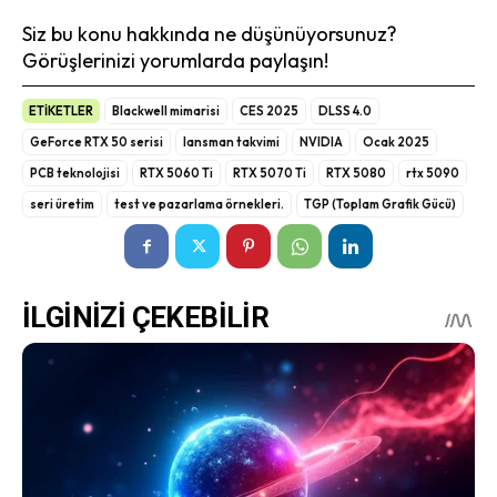
Siz bu konu hakkında ne düşünüyorsunuz?
Görüşlerinizi yorumlarda paylaşın!
ETİKETLER
Blackwell mimarisi
CES 2025
DLSS 4.0
GeForce RTX 50 serisi
lansman takvimi
NVIDIA
Ocak 2025
PCB teknolojisi
RTX 5060 Ti
RTX 5070 Ti
RTX 5080
rtx 5090
seri üretim
test ve pazarlama örnekleri.
TGP (Toplam Grafik Gücü)