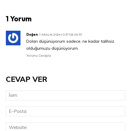
1 Yorum
Doğen
7 ARALIK 2024 | 0:37 DE 00:37
Doları düşünüyorum sadece, ne kadar talihsiz
olduğumuzu düşünüyorum.
Yorumu Cevapla
CEVAP VER
İsi
E-
Pos
Web