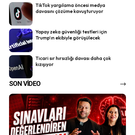
TikTok yargılama öncesi medya
davasını çözüme kavuşturuyor
Yapay zeka güvenliği testleri için
Trump’ın ekibiyle görüşülecek
Ticari sır hırsızlığı davası daha çok
kızışıyor
SON VİDEO