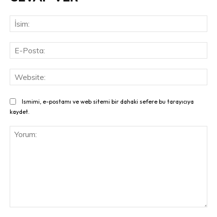
İsi
E-
Pos
Web
Ismimi, e-postamı ve web sitemi bir dahaki sefere bu tarayıcıya
kaydet.
Yorum: