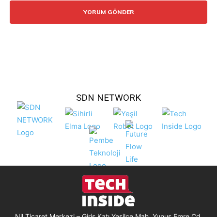
SDN NETWORK
Nil Ticaret Merkezi – Giriş Katı Yeşilce Mah. Yunus Emre Cd.