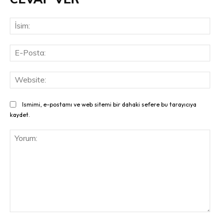
İsi
E-
Pos
Web
Ismimi, e-postamı ve web sitemi bir dahaki sefere bu tarayıcıya
kaydet.
Yorum: