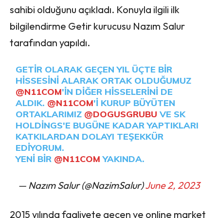
sahibi olduğunu açıkladı. Konuyla ilgili ilk
bilgilendirme Getir kurucusu Nazım Salur
tarafından yapıldı.
GETIR OLARAK GEÇEN YIL ÜÇTE BIR
HISSESINI ALARAK ORTAK OLDUĞUMUZ
@N11COM
'IN DIĞER HISSELERINI DE
ALDIK.
@N11COM
'I KURUP BÜYÜTEN
ORTAKLARIMIZ
@DOGUSGRUBU
VE SK
HOLDINGS'E BUGÜNE KADAR YAPTIKLARI
KATKILARDAN DOLAYI TEŞEKKÜR
EDIYORUM.
YENI BIR
@N11COM
YAKINDA.
— Nazım Salur (@NazimSalur)
June 2, 2023
2015 yılında faaliyete geçen ve online market