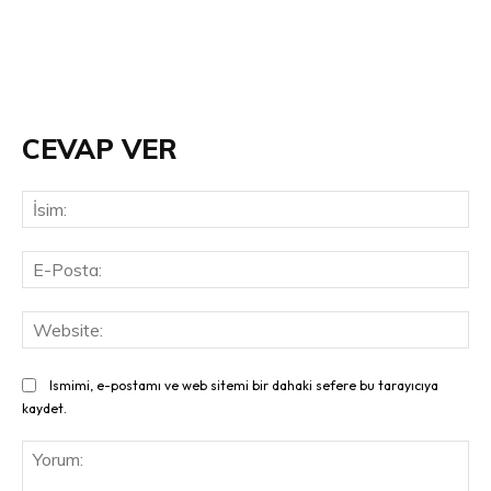
CEVAP VER
İsi
E-
Pos
Web
Ismimi, e-postamı ve web sitemi bir dahaki sefere bu tarayıcıya
kaydet.