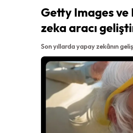
Getty Images ve 
zeka aracı gelişti
Son yıllarda yapay zekânın geli