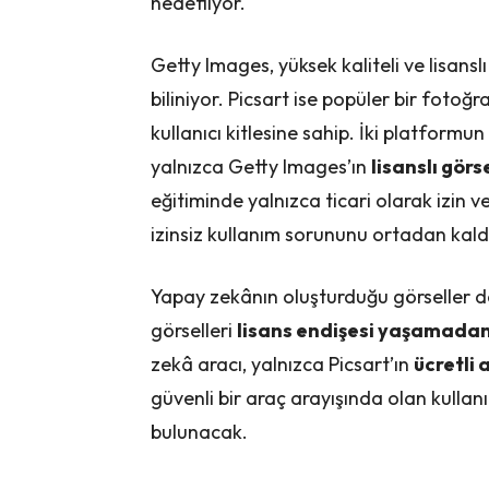
hedefliyor.
Getty Images, yüksek kaliteli ve lisans
biliniyor. Picsart ise popüler bir foto
kullanıcı kitlesine sahip. İki platformun 
yalnızca Getty Images’ın
lisanslı görs
eğitiminde yalnızca ticari olarak izin ve
izinsiz kullanım sorununu ortadan kal
Yapay zekânın oluşturduğu görseller de 
görselleri
lisans endişesi yaşamada
zekâ aracı, yalnızca Picsart’ın
ücretli
güvenli bir araç arayışında olan kullanı
bulunacak.