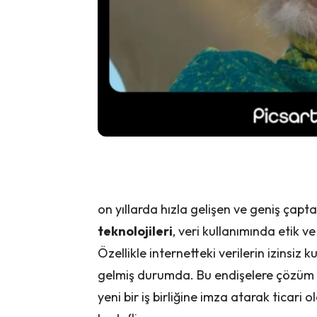
on yıllarda hızla gelişen ve geniş çap
teknolojileri
, veri kullanımında etik v
Özellikle internetteki verilerin izinsiz 
gelmiş durumda. Bu endişelere çözüm
yeni bir iş birliğine imza atarak ticari 