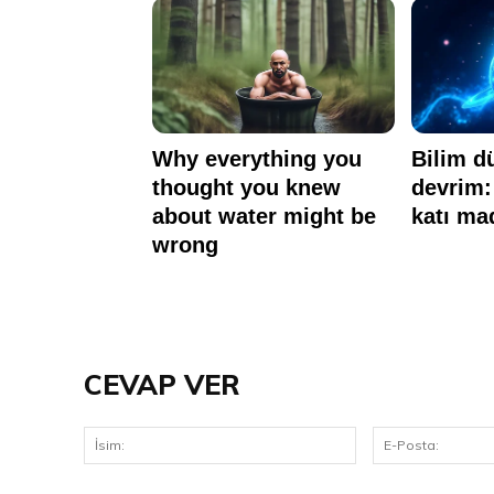
CEVAP VER
İsim: