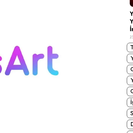
Y
Y
İ
2
T
G
İ
S