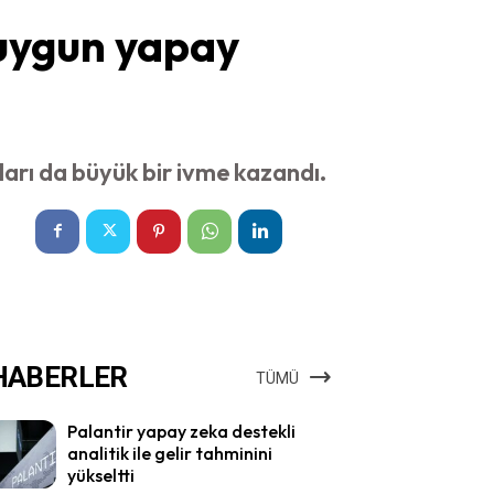
 uygun yapay
ları da büyük bir ivme kazandı.
HABERLER
TÜMÜ
Palantir yapay zeka destekli
analitik ile gelir tahminini
yükseltti