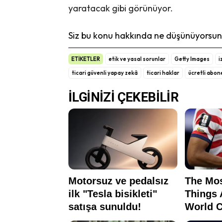
yaratacak gibi görünüyor.
Siz bu konu hakkında ne düşünüyorsunu
ETİKETLER
etik ve yasal sorunlar
Getty Images
i
ticari güvenli yapay zekâ
ticari haklar
ücretli abon