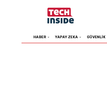
HABER
YAPAY ZEKA
GÜVENLIK