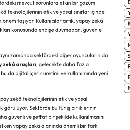
E
sektördeki mevcut sorunlara etkin bir çözüm
â teknolojilerinin etik ve yasal sınırlar içinde
Y
 önem taşıyor. Kullanıcılar artık, yapay zekâ
K
 hakları konusunda endişe duymadan, güvenle
Y
il, aynı zamanda sektördeki diğer oyuncuların da
y zekâ araçları
, gelecekte daha fazla
u da dijital içerik üretimi ve kullanımında yeni
E
N
pay zekâ teknolojilerinin etik ve yasal
 görülüyor. Sektörde bu tür iş birliklerinin
ha güvenli ve şeffaf bir şekilde kullanılmasını
üretken yapay zekâ alanında önemli bir fark