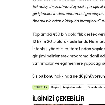
teknoloji ihracatına ulaşmak için dijit
girişimcilerin desteklenmesi gerekiyo
önemli bir adım olduğuna inanıyoruz
” d
Toplamda 450 bin dolar’lık destek ver
12 Ekim 2015 olarak belirlendi. Net
İstanbul yöneticileri tarafından yapıla
girişimi belirlenerek programa dahil ed
yatırımcılar ve eğitmenlere yapacağı s
Siz bu konu hakkında ne düşünüyorsunu
ETİKETLER
Bilişim
bilişim haberleri
Gamebootca