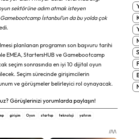
Y
al oyun sektörüne adım atmak isteyen
K
r. Gamebootcamp İstanbul’un da bu yolda çok
edi.
Y
ilmesi planlanan programın son başvuru tarihi
marble EMEA, StartersHUB ve Gamebootcamp
cak seçim sonrasında en iyi 10 dijital oyun
ilecek. Seçim sürecinde girişimcilerin
E
unum ve görüşmeler belirleyici rol oynayacak.
N
z? Görüşlerinizi yorumlarda paylaşın!
mp
girişim
Oyun
startup
teknoloji
yatırım