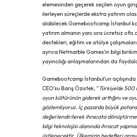
elemesinden geçerek seçilen oyun giriş
ilerleyen süreçlerde ekstra yatırım olas
alabilecek.Gamebootcamp İstanbul kap
yatırım almanın yanı sıra ücretsiz ofis
destekleri, eğitim ve atölye çalışmalar
ayrıca Netmarble Games’in bilgi birikim
yayıncılığı anlaşmalarından da faydal
Gamebootcamp İstanbul’un açılışınd
CEO’su Barış Özistek, “
Türkiye’de 500 
oyun kültürünün giderek arttığını ve oyu
gözlemliyoruz. İç pazarda büyük potansi
değerlendirilerek ihracata dönüştürmes
bilgi teknolojisi alanında ihracat yapm
üstlenecektir. Ülkemizin hedefleri arası