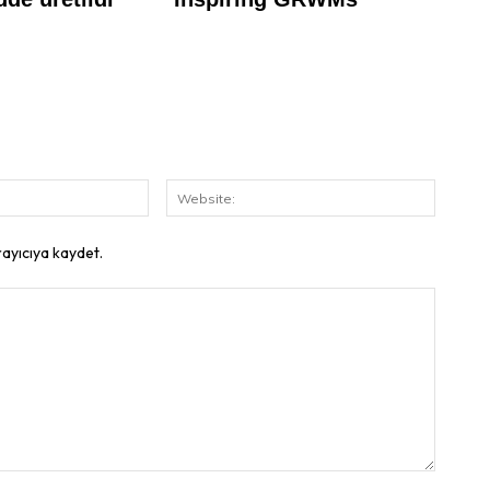
E-
Website
Posta:
rayıcıya kaydet.