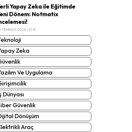
erli Yapay Zeka ile Eğitimde
eni Dönem: Notmatix
ncelemesi!
3 TEMMUZ 2026 | 12:15
eknoloji
Yapay Zeka
Güvenlik
Yazılım Ve Uygulama
irişimcilik
ş Dünyası
iber Güvenlik
Dijital Dönüşüm
lektrikli Araç