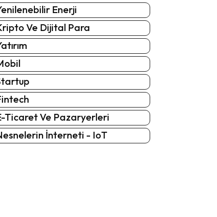
enilenebilir Enerji
ripto Ve Dijital Para
atırım
Mobil
Startup
Fintech
-Ticaret Ve Pazaryerleri
esnelerin İnterneti - IoT