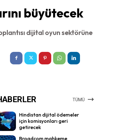
arını büyütecek
antısı dijital oyun sektörüne
HABERLER
TÜMÜ
Hindistan dijital ödemeler
için komisyonları geri
getirecek
Broadcom mahkeme