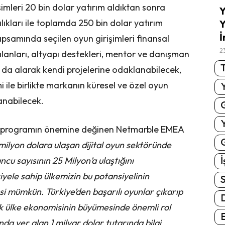
imleri 20 bin dolar yatırım aldıktan sonra
Y
ılıkları ile toplamda 250 bin dolar yatırım
Y
İ
samında seçilen oyun girişimleri finansal
2
 alanları, altyapı destekleri, mentor ve danışman
T
ı da alarak kendi projelerine odaklanabilecek,
i ile birlikte markanın küresel ve özel oyun
anabilecek.
a programın önemine değinen Netmarble EMEA
G
milyon dolara ulaşan dijital oyun sektöründe
İ
ncu sayısının 25 Milyon’a ulaştığını
yele sahip ülkemizin bu potansiyelinin
S
i mümkün. Türkiye’den başarılı oyunlar çıkarıp
ak ülke ekonomisinin büyümesinde önemli rol
E
nda yer alan 1 milyar dolar tutarında bilgi