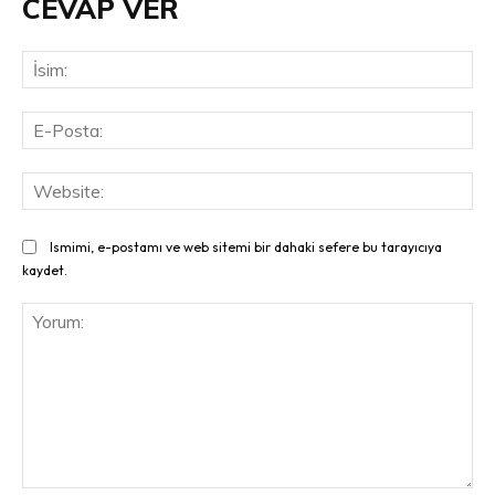
CEVAP VER
İsi
E-
Pos
Web
Ismimi, e-postamı ve web sitemi bir dahaki sefere bu tarayıcıya
kaydet.