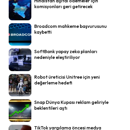
Hindistan dijital ödemeler için
komisyonları geri getirecek
Broadcom mahkeme başvurusunu
kaybetti
SoftBank yapay zeka planları
nedeniyle eleştiriliyor
Robot üreticisi Unitree için yeni
değerleme hedefi
Snap Dünya Kupası reklam geliriyle
beklentileri aştı
TikTok yargılama öncesi medya