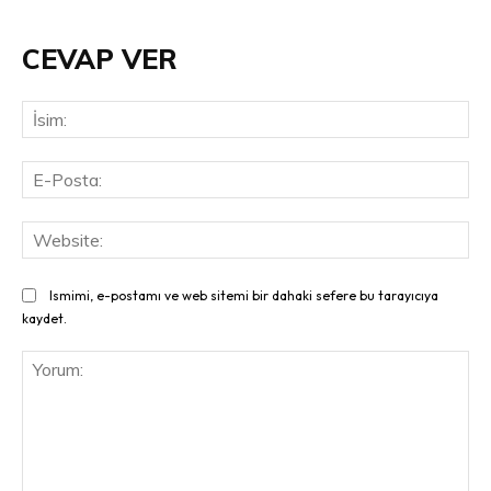
CEVAP VER
İsi
E-
Pos
Web
Ismimi, e-postamı ve web sitemi bir dahaki sefere bu tarayıcıya
kaydet.