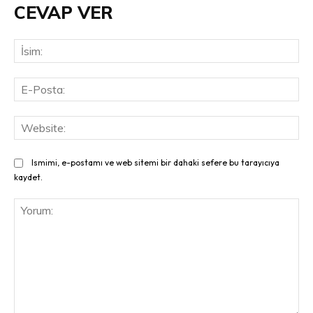
CEVAP VER
İsi
E-
Pos
Web
Ismimi, e-postamı ve web sitemi bir dahaki sefere bu tarayıcıya
kaydet.