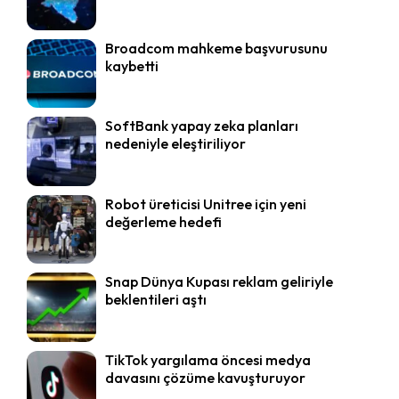
Broadcom mahkeme başvurusunu
kaybetti
SoftBank yapay zeka planları
nedeniyle eleştiriliyor
Robot üreticisi Unitree için yeni
değerleme hedefi
Snap Dünya Kupası reklam geliriyle
beklentileri aştı
TikTok yargılama öncesi medya
davasını çözüme kavuşturuyor