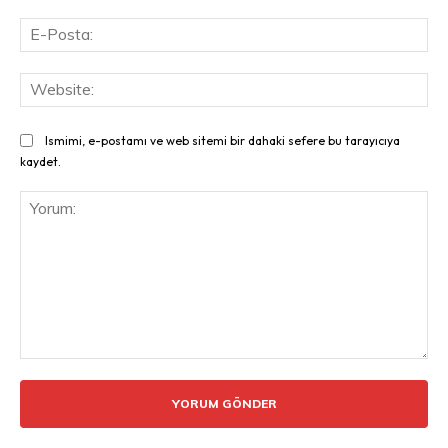
E-
Pos
Web
Ismimi, e-postamı ve web sitemi bir dahaki sefere bu tarayıcıya
kaydet.
Yorum: