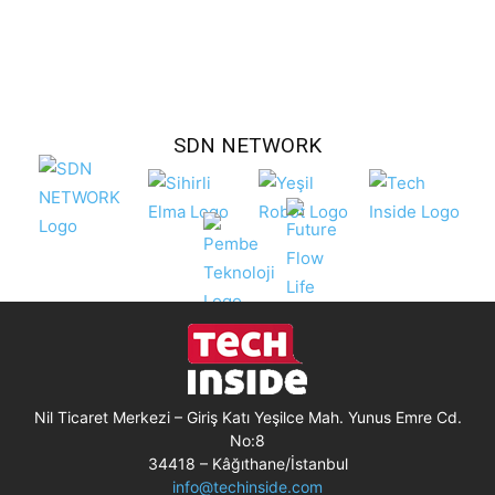
SDN NETWORK
Nil Ticaret Merkezi – Giriş Katı Yeşilce Mah. Yunus Emre Cd.
No:8
34418 – Kâğıthane/İstanbul
info@techinside.com