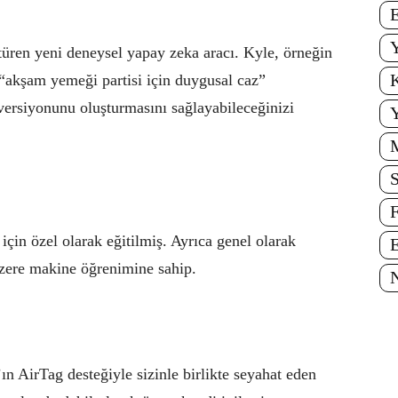
E
Y
ren yeni deneysel yapay zeka aracı. Kyle, örneğin
K
 “akşam yemeği partisi için duygusal caz”
 versiyonunu oluşturmasını sağlayabileceğinizi
Y
S
F
için özel olarak eğitilmiş. Ayrıca genel olarak
E
üzere makine öğrenimine sahip.
N
n AirTag desteğiyle sizinle birlikte seyahat eden