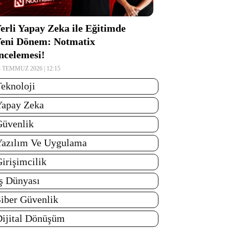
erli Yapay Zeka ile Eğitimde
eni Dönem: Notmatix
ncelemesi!
3 TEMMUZ 2026 | 12:15
eknoloji
Yapay Zeka
üvenlik
azılım Ve Uygulama
irişimcilik
ş Dünyası
iber Güvenlik
ijital Dönüşüm