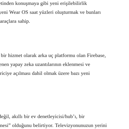
etinden konuşmaya gibi yeni erişilebilirlik
a yeni Wear OS saat yüzleri oluşturmak ve bunları
araçlara sahip.
 bir hizmet olarak arka uç platformu olan Firebase,
enen yapay zeka uzantılarının eklenmesi ve
iriciye açılması dahil olmak üzere bazı yeni
eğil, akıllı bir ev denetleyicisi/hub’ı, bir
inesi” olduğunu belirtiyor. Televizyonunuzun yerini