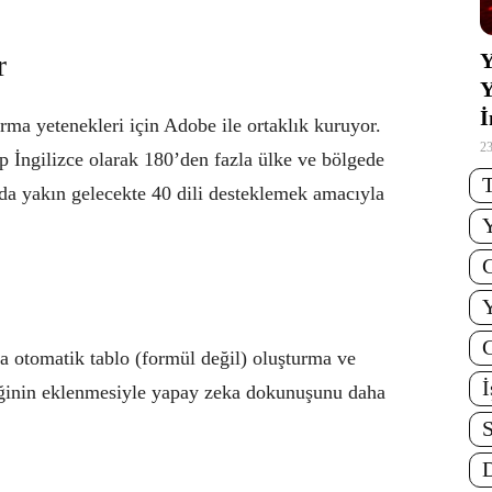
Y
r
Y
İ
urma yetenekleri için Adobe ile ortaklık kuruyor.
2
ıp İngilizce olarak 180’den fazla ülke ve bölgede
T
a yakın gelecekte 40 dili desteklemek amacıyla
G
Y
G
 otomatik tablo (formül değil) oluşturma ve
İ
liğinin eklenmesiyle yapay zeka dokunuşunu daha
S
D