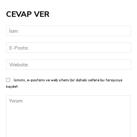
CEVAP VER
İsi
E-
Pos
Web
Ismimi, e-postamı ve web sitemi bir dahaki sefere bu tarayıcıya
kaydet.