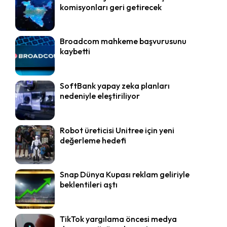
komisyonları geri getirecek
Broadcom mahkeme başvurusunu
kaybetti
SoftBank yapay zeka planları
nedeniyle eleştiriliyor
Robot üreticisi Unitree için yeni
değerleme hedefi
Snap Dünya Kupası reklam geliriyle
beklentileri aştı
TikTok yargılama öncesi medya