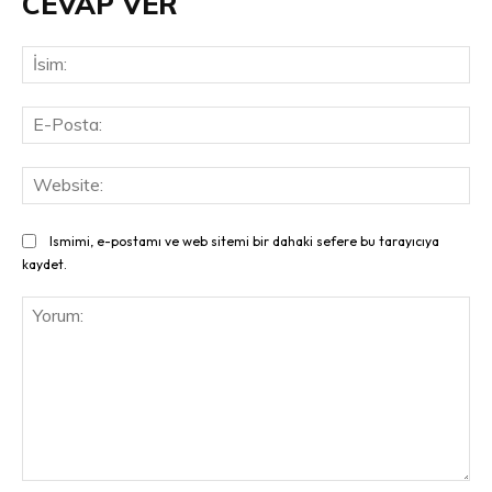
CEVAP VER
İsi
E-
Pos
Web
Ismimi, e-postamı ve web sitemi bir dahaki sefere bu tarayıcıya
kaydet.
Yorum: