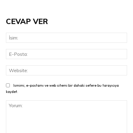
CEVAP VER
İsi
E-
Pos
Web
Ismimi, e-postamı ve web sitemi bir dahaki sefere bu tarayıcıya
kaydet.