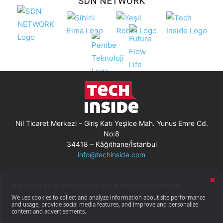
SDN NETWORK
Nil Ticaret Merkezi – Giriş Katı Yeşilce Mah. Yunus Emre Cd.
No:8
34418 – Kâğıthane/İstanbul
info@techinside.com
Künye
Site Kullanım Koşulları
Çerez Kullanımı
Gizlilik Bildirimi
RSS