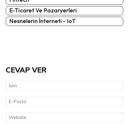
E-Ticaret Ve Pazaryerleri
Nesnelerin İnterneti - IoT
CEVAP VER
İsi
E-
Pos
Web