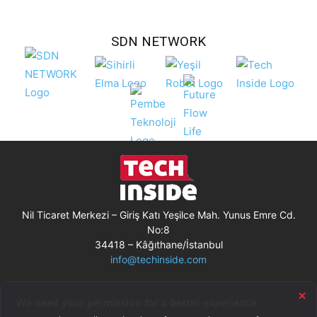
SDN NETWORK
Nil Ticaret Merkezi – Giriş Katı Yeşilce Mah. Yunus Emre Cd.
No:8
34418 – Kâğıthane/İstanbul
info@techinside.com
Künye
Site Kullanım Koşulları
Çerez Kullanımı