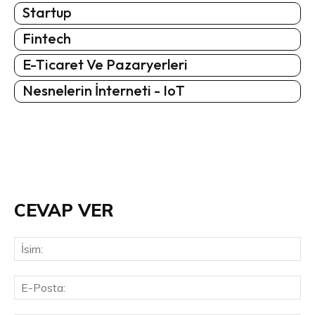
Startup
Fintech
E-Ticaret Ve Pazaryerleri
Nesnelerin İnterneti - IoT
CEVAP VER
İsi
E-
Pos