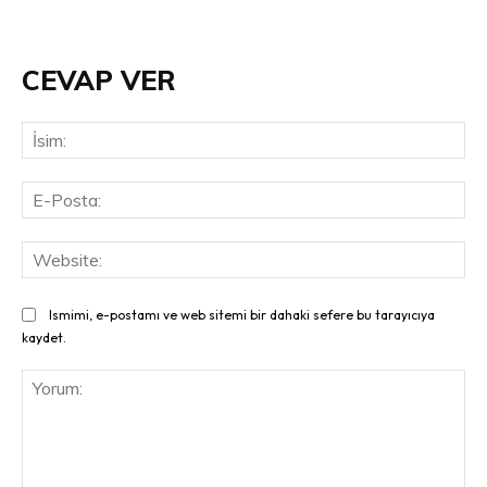
CEVAP VER
İsi
E-
Pos
Web
Ismimi, e-postamı ve web sitemi bir dahaki sefere bu tarayıcıya
kaydet.