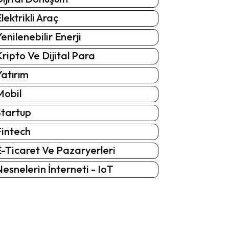
lektrikli Araç
enilenebilir Enerji
ripto Ve Dijital Para
atırım
Mobil
Startup
Fintech
-Ticaret Ve Pazaryerleri
esnelerin İnterneti - IoT