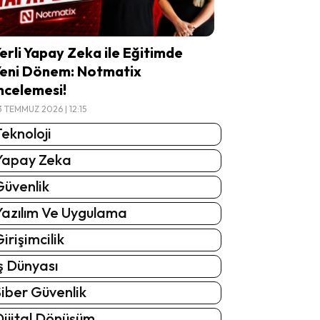
erli Yapay Zeka ile Eğitimde
eni Dönem: Notmatix
ncelemesi!
3 TEMMUZ 2026 | 12:15
eknoloji
Yapay Zeka
Güvenlik
Yazılım Ve Uygulama
irişimcilik
ş Dünyası
iber Güvenlik
Dijital Dönüşüm