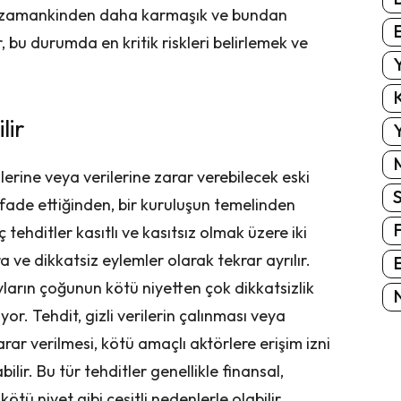
r zamankinden daha karmaşık ve bundan
E
 bu durumda en kritik riskleri belirlemek ve
Y
K
lir
Y
emlerine veya verilerine zarar verebilecek eski
 ifade ettiğinden, bir kuruluşun temelinden
ç tehditler kasıtlı ve kasıtsız olmak üzere iki
a ve dikkatsiz eylemler olarak tekrar ayrılır.
E
layların çoğunun kötü niyetten çok dikkatsizlik
N
r. Tehdit, gizli verilerin çalınması veya
arar verilmesi, kötü amaçlı aktörlere erişim izni
ilir. Bu tür tehditler genellikle finansal,
ötü niyet gibi çeşitli nedenlerle olabilir.