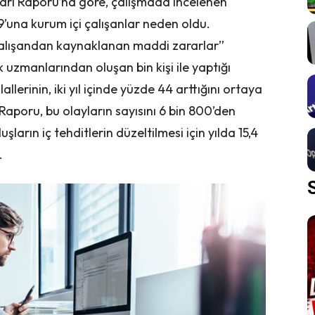
ları Raporu’na göre, çalışmada incelenen
19’una kurum içi çalışanlar neden oldu.
 çalışandan kaynaklanan maddi zararlar”
 uzmanlarından oluşan bin kişi ile yaptığı
llerinin, iki yıl içinde yüzde 44 arttığını ortaya
Raporu, bu olayların sayısını 6 bin 800’den
şların iç tehditlerin düzeltilmesi için yılda 15,4
.