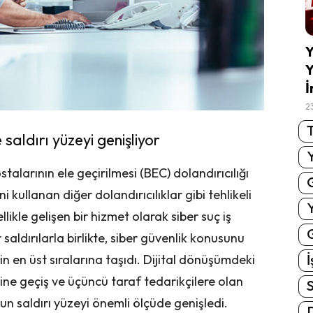
Y
Y
İ
2
T
 saldırı yüzeyi genişliyor
postalarının ele geçirilmesi (BEC) dolandırıcılığı
i kullanan diğer dolandırıcılıklar gibi tehlikeli
llikle gelişen bir hizmet olarak siber suç iş
G
saldırılarla birlikte, siber güvenlik konusunu
İ
n en üst sıralarına taşıdı. Dijital dönüşümdeki
ine geçiş ve üçüncü taraf tedarikçilere olan
S
şun saldırı yüzeyi önemli ölçüde genişledi.