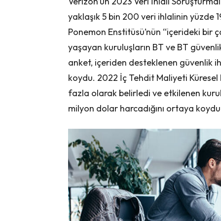
Verizon’un 2023 Veri İhlali Soruşturma
yaklaşık 5 bin 200 veri ihlalinin yüzde 
Ponemon Enstitüsü’nün “içerideki bir
yaşayan kuruluşların BT ve BT güvenlik
anket, içeriden desteklenen güvenlik ihla
koydu. 2022 İç Tehdit Maliyeti Küresel 
fazla olarak belirledi ve etkilenen kurulu
milyon dolar harcadığını ortaya koydu