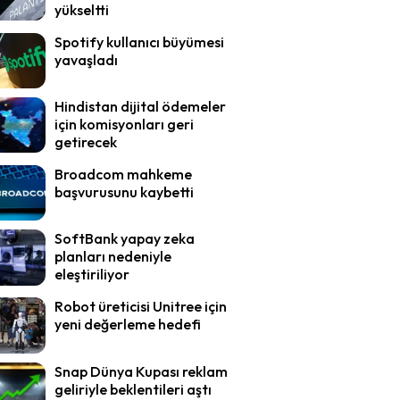
yükseltti
Spotify kullanıcı büyümesi
yavaşladı
Hindistan dijital ödemeler
için komisyonları geri
getirecek
Broadcom mahkeme
başvurusunu kaybetti
SoftBank yapay zeka
planları nedeniyle
eleştiriliyor
Robot üreticisi Unitree için
yeni değerleme hedefi
Snap Dünya Kupası reklam
geliriyle beklentileri aştı