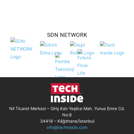
SDN NETWORK
Nil Ticaret Merkezi – Giriş Katı Yeşilce Mah. Yunus Emre Cd.
No:8
34418 – Kâğıthane/İstanbul
info@techinside.com