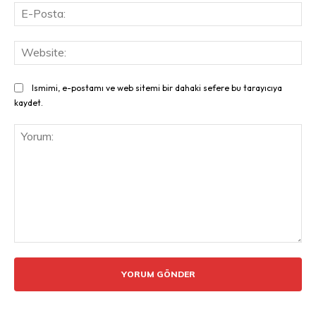
E-
Pos
Web
Ismimi, e-postamı ve web sitemi bir dahaki sefere bu tarayıcıya
kaydet.
Yorum: