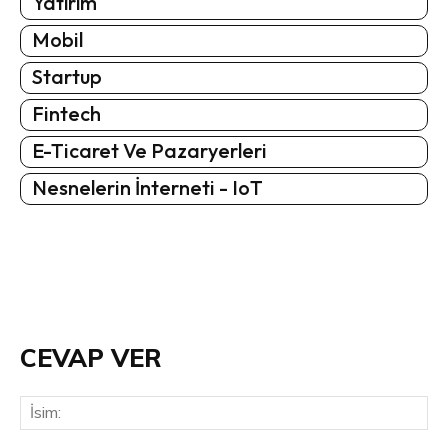
Yatırım
Mobil
Startup
Fintech
E-Ticaret Ve Pazaryerleri
Nesnelerin İnterneti - IoT
CEVAP VER
İsi